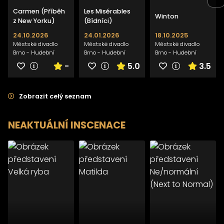
Carmen (Příběh
Les Misérables
Winton
z New Yorku)
(Bídníci)
24.10.2026
24.01.2026
18.10.2025
Městské divadlo
Městské divadlo
Městské divadlo
Brno - Hudební
Brno - Hudební
Brno - Hudební
scéna
scéna
scéna
-
5.0
3.5
Zobrazit celý seznam
NEAKTUÁLNÍ INSCENACE
>
>
>