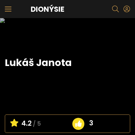
DIONÝSIE
Lukáš Janota
3
4.2
/ 5