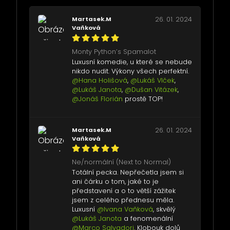
Martasek.M
26. 01. 2024
Vaňková
Monty Python’s Spamalot
Luxusní komedie, u které se nebude
nikdo nudit. Výkony všech perfektní.
@Hana Holišová
,
@Lukáš Vlček
,
@Lukáš Janota
,
@Dušan Vitázek
,
@Jonáš Florián
prostě TOP!
Martasek.M
26. 01. 2024
Vaňková
Ne/normální (Next to Normal)
Totální pecka. Nepřečetla jsem si
ani čárku o tom, jaké to je
představení a o to větší zážitek
jsem z celého přednesu měla.
Luxusní
@Ivana Vaňková
, skvělý
@Lukáš Janota
a fenomenální
@Marco Salvadori
. Klobouk dolů