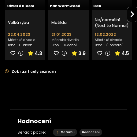
Edward Bloom
Pan Wormwood
Dan
Ne/normální
Velká ryba
Matilda
(Next to Normal)
22.04.2023
21.01.2023
12.02.2022
Městské divadlo
Městské divadlo
Městské divadlo
Brno - Hudební
Brno - Hudební
Brno - Činoherní
scéna
scéna
scéna
4.3
3.9
4.5
Zobrazit celý seznam
Hodnocení
Seřadit podle:
Datumu
Hodnocení