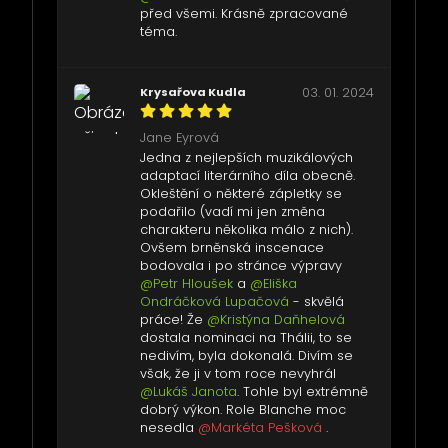
před všemi. Krásně zpracované
téma.
Krysařova Kudla
03. 01. 2024
Jane Eyrová
Jedna z nejlepších muzikálových
adaptací literárního díla obecně.
Okleštění o některé zápletky se
podařilo (vadí mi jen změna
charakteru několika málo z nich).
Ovšem brněnská inscenace
bodovala i po stránce výpravy
@Petr Hloušek
a
@Eliška
Ondráčková Lupačová
- skvělá
práce! Že
@Kristýna Daňhelová
dostala nominaci na Thálii, to se
nedivím, byla dokonalá. Divím se
však, že ji v tom roce nevyhrál
@Lukáš Janota
. Tohle byl extrémně
dobrý výkon. Role Blanche moc
nesedla
@Markéta Pešková
.