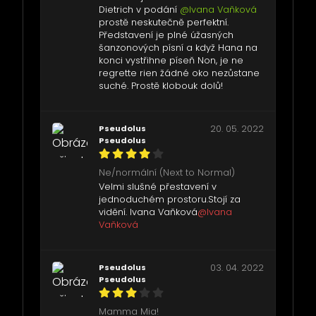
Dietrich v podání
@Ivana Vaňková
prostě neskutečně perfektní.
Představení je plné úžasných
šanzonových písní a když Hana na
konci vystřihne píseň Non, je ne
regrette rien žádné oko nezůstane
suché. Prostě klobouk dolů!
Pseudolus
20. 05. 2022
Pseudolus
Ne/normální (Next to Normal)
Velmi slušné přestavení v
jednoduchém prostoru.Stojí za
vidění. Ivana Vaňková
@Ivana
Vaňková
Pseudolus
03. 04. 2022
Pseudolus
Mamma Mia!