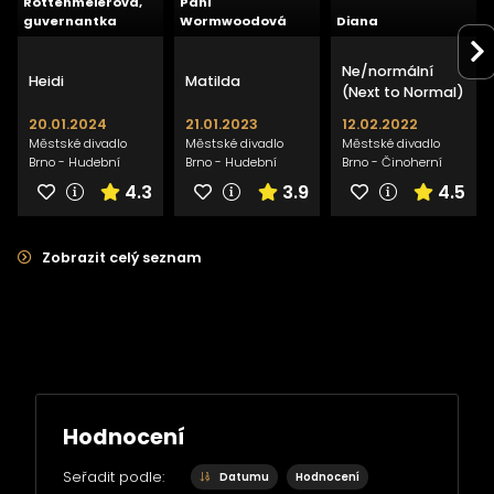
Rottenmeierová,
Paní
guvernantka
Wormwoodová
Diana
Ne/normální
Heidi
Matilda
(Next to Normal)
20.01.2024
21.01.2023
12.02.2022
Městské divadlo
Městské divadlo
Městské divadlo
Brno - Hudební
Brno - Hudební
Brno - Činoherní
scéna
scéna
scéna
4.3
3.9
4.5
Zobrazit celý seznam
Hodnocení
Seřadit podle:
Datumu
Hodnocení