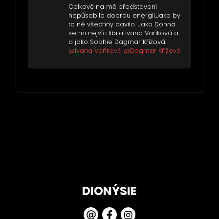
Celkově na mě představení
nepůsobilo dobrou energii.Jako by
to né všechny bavilo. Jako Donna
se mi nejvíc líbila Ivana Vańková a
a jako Sophie Dagmar Křížová.
@Ivana Vaňková
@Dagmar Křížová
DIONÝSIE