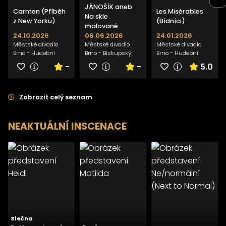
JÁNOŠÍK aneb
Carmen (Příběh
Les Misérables
Na skle
z New Yorku)
(Bídníci)
malované
24.10.2026
06.06.2026
24.01.2026
Městské divadlo
Městské divadlo
Městské divadlo
Brno - Hudební
Brno - Biskupský
Brno - Hudební
scéna
dvůr
scéna
-
-
5.0
Zobrazit celý seznam
NEAKTUÁLNÍ INSCENACE
>
>
>
Slečna