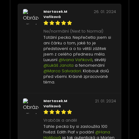
Martasek.M
26. 01. 2024
Vaňková
Ne/normální (Next to Normal)
Totální pecka. Nepřečetla jsem si
ani čárku o tom, jaké to je
představení a o to větší zážitek
jsem z celého přednesu měla.
Luxusní
@Ivana Vaňková
, skvělý
@Lukáš Janota
a fenomenální
@Marco Salvadori
. Klobouk dolů
před všemi. Krásně zpracované
téma.
Martasek.M
21. 01. 2024
Vaňková
Vrabčák a anděl
Tahle pecka by si zasloužila 100
hvězd. Edith Piaf v podání
@Hana
Holišová
je tak autentická a Marlen