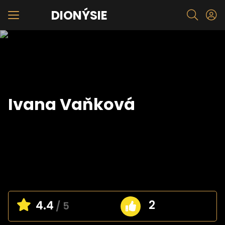
DIONÝSIE
Ivana Vaňková
2
4.4
/ 5