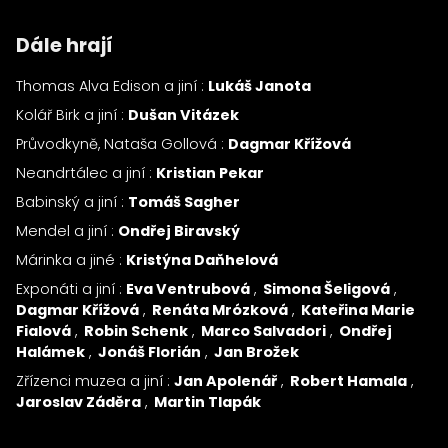
Dále hrají
Thomas Alva Edison a jiní :
Lukáš Janota
Kolář Birk a jiní :
Dušan Vitázek
Průvodkyně, Nataša Gollová :
Dagmar Křížová
Neandrtálec a jiní :
Kristian Pekar
Babinský a jiní :
Tomáš Sagher
Mendel a jiní :
Ondřej Biravský
Márinka a jiné :
Kristýna Daňhelová
Exponáti a jiní :
Eva Ventrubová
Simona Šeligová
Dagmar Křížová
Renáta Mrózková
Kateřina Marie
Fialová
Robin Schenk
Marco Salvadori
Ondřej
Halámek
Jonáš Florián
Jan Brožek
Zřízenci muzea a jiní :
Jan Apolenář
Robert Hamala
Jaroslav Záděra
Martin Tlapák