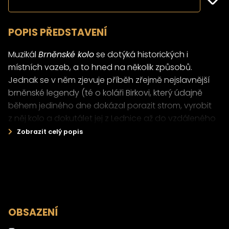
POPIS PŘEDSTAVENÍ
Muzikál
Brněnské kolo
se dotýká historických i
místních vazeb, a to hned na několik způsobů.
Jednak se v něm zjevuje příběh zřejmě nejslavnější
brněnské legendy (té o koláři Birkovi, který údajně
během jediného dne dokázal porazit strom, vyrobit
z něj kolo a dokutálet jej z Lednice až do vzdáleného
Brna). Dále se v něm objevuje řada postav
Zobrazit celý popis
spojených s Brnem, ať historických či legendárních
(od Babinského přes Natašu Gollovou až k bratřím
Pospíšilům). Také vypráví legendu novou, příběh o
tom, že „brněnské kolo“ je vlastně krycí název pro
tajemný stroj, utajeně v Brně zkonstruovaný na konci
19. století samotným Thomasem Alvou Edisonem.
OBSAZENÍ
Konečně pak se jeho příběh týká i instituce, jíž je