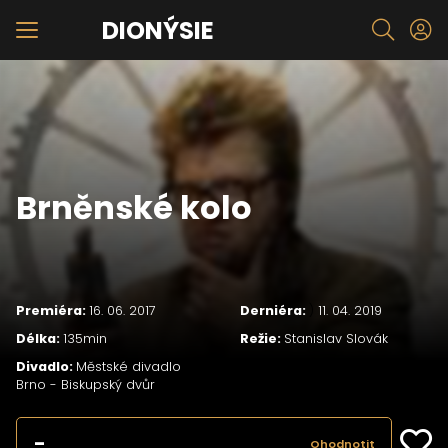
DIONÝSIE
Brněnské kolo
Premiéra:
16. 06. 2017
Derniéra:
)
11. 04. 2019
Délka:
135min
Režie:
Stanislav Slovák
Divadlo:
Městské divadlo
Brno - Biskupský dvůr
-
Ohodnotit