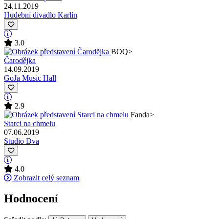
24.11.2019
Hudební divadlo Karlín
3.0
BOQ
>
Čarodějka
14.09.2019
GoJa Music Hall
2.9
Fanda
>
Starci na chmelu
07.06.2019
Studio Dva
4.0
Zobrazit celý seznam
Hodnocení