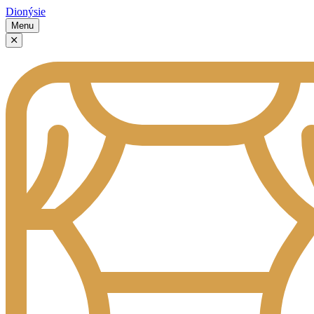
Dionýsie
Menu