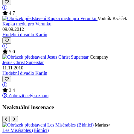
4.7
Vodník Kváček
Kapka medu pro Verunku
09.09.2012
Hudební divadlo Karlín
5.0
Company
Jesus Christ Superstar
11.11.2010
Hudební divadlo Karlín
3.4
Zobrazit celý seznam
Neaktuální inscenace
Marius
>
Les Misérables (Bídníci)