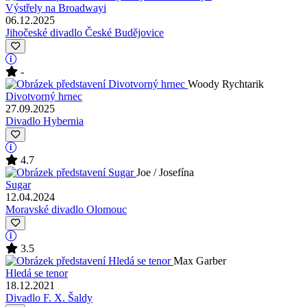
Výstřely na Broadwayi
06.12.2025
Jihočeské divadlo České Budějovice
-
Woody Rychtarik
Divotvorný hrnec
27.09.2025
Divadlo Hybernia
4.7
Joe / Josefína
Sugar
12.04.2024
Moravské divadlo Olomouc
3.5
Max Garber
Hledá se tenor
18.12.2021
Divadlo F. X. Šaldy