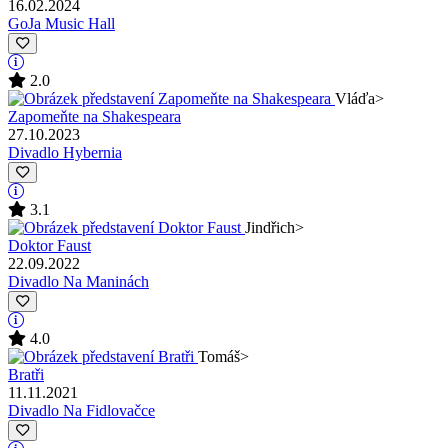
16.02.2024
GoJa Music Hall
2.0
Vláďa
>
Zapomeňte na Shakespeara
27.10.2023
Divadlo Hybernia
3.1
Jindřich
>
Doktor Faust
22.09.2022
Divadlo Na Maninách
4.0
Tomáš
>
Bratři
11.11.2021
Divadlo Na Fidlovačce