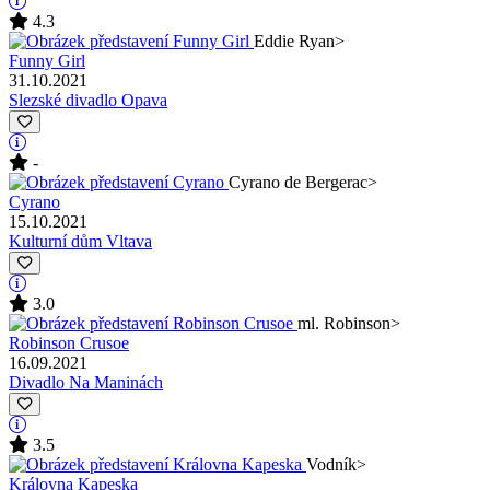
4.3
Eddie Ryan
>
Funny Girl
31.10.2021
Slezské divadlo Opava
-
Cyrano de Bergerac
>
Cyrano
15.10.2021
Kulturní dům Vltava
3.0
ml. Robinson
>
Robinson Crusoe
16.09.2021
Divadlo Na Maninách
3.5
Vodník
>
Královna Kapeska