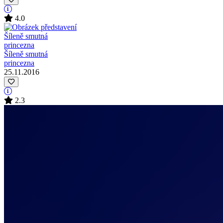
4.0
Šíleně smutná
princezna
25.11.2016
2.3