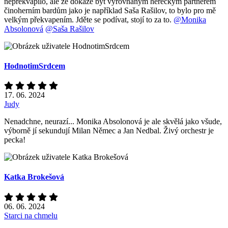
nepřekvapilo, ale že dokáže být vyrovnaným hereckým partnerem
činoherním bardům jako je například Saša Rašilov, to bylo pro mě
velkým překvapením. Jděte se podívat, stojí to za to.
@Monika
Absolonová
@Saša Rašilov
HodnotimSrdcem
17. 06. 2024
Judy
Nenadchne, neurazí... Monika Absolonová je ale skvělá jako všude,
výborně jí sekundují Milan Němec a Jan Nedbal. Živý orchestr je
pecka!
Katka Brokešová
06. 06. 2024
Starci na chmelu