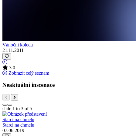
Vánoční koleda
21.11.2011
3.0
Zobrazit celý seznam
Neaktuální inscenace
slide
1 to 3
of 5
Starci na chmelu
07.06.2019