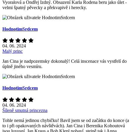
Vyoralová a Ondřej Izdný. Obsazení Karla Rodena beru jako úlet -
velmi špatný pěvecky a překvapivě i herecky.
HodnotimSrdcem
04. 06. 2024
Malý princ
Jan Cina je nadpozemsky dokonalý! Celá inscenace vás vystřelí do
úplně jiného vesmíru.
HodnotimSrdcem
04. 06. 2024
Šíleně smutná princezna
Tohle nemá jedinou chybičku! Bavil jsem se od začátku do konce (a
to i při opakovaných návštěvách). Jan Cina i Berenika Kohoutová
jsou luxusní, Jan Kraus a Bob Klepl pobaví, stejně tak i Anna