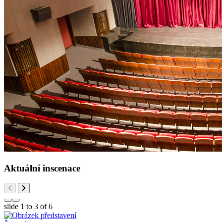
Aktuální inscenace
slide
1 to 3
of 6