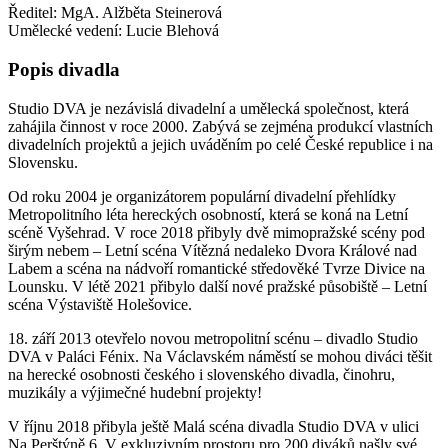
Ředitel:
MgA. Alžběta Steinerová
Umělecké vedení:
Lucie Blehová
Popis divadla
Studio DVA je nezávislá divadelní a umělecká společnost, která
zahájila činnost v roce 2000. Zabývá se zejména produkcí vlastních
divadelních projektů a jejich uváděním po celé České republice i na
Slovensku.
Od roku 2004 je organizátorem populární divadelní přehlídky
Metropolitního léta hereckých osobností, která se koná na Letní
scéně Vyšehrad. V roce 2018 přibyly dvě mimopražské scény pod
širým nebem – Letní scéna Vítězná nedaleko Dvora Králové nad
Labem a scéna na nádvoří romantické středověké Tvrze Divice na
Lounsku. V létě 2021 přibylo další nové pražské působiště – Letní
scéna Výstaviště Holešovice.
18. září 2013 otevřelo novou metropolitní scénu – divadlo Studio
DVA v Paláci Fénix. Na Václavském náměstí se mohou diváci těšit
na herecké osobnosti českého i slovenského divadla, činohru,
muzikály a výjimečné hudební projekty!
V říjnu 2018 přibyla ještě Malá scéna divadla Studio DVA v ulici
Na Perštýně 6. V exkluzivním prostoru pro 200 diváků našly své