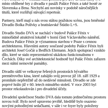
místo oblíbené hry z divadla v pasáži Paláce Fénix a také hosté ze
Slovenska a Brna. Nechybí ani novinky v podobě náročnějších
titulů, které rozšiřují stávající repertoár.
Partnery, kteří mají u nás svou stálou pražskou scénu, jsou brněnské
Divadlo Bolka Polívky a bratislavské Štúdio L+S.
Divadlo Studio DVA se nachází v budově Paláce Fénix v
mimořádně atraktivní lokalitě v horní části Václavského náměstí.
Budova Paláce Fénix je významnou stavbou v Praze s cennou
architekturou. Hlavními autory současné podoby Paláce Fénix byli
architekti Josef Gočár a Bedřich Ehrmann. Jejich spoluprací vzniklo
dílo, které se stalo reprezentativní ukázkou funkcionalismu v
Čechách. Díky své architektonické hodnotě byl Palác Fénix zařazen
mezi státní nemovité památky.
Divadlo sídlí ve velkoryse řešených prostorách bývalého
premiérového kina, které zahájilo svůj provoz již 18. září 1929 a
promítalo nepřetržitě až do nedávné minulosti. Divadlo se zde
poprvé hrálo již v 60. letech minulého století. V roce 2003 byl
prostor rekolaudován i pro divadelní účely.
Divadelní společnost Studio DVA dala tomuto jedinečnému prostoru
novou tvář. Bylo nově upraveno jeviště, hlediště bylo osazeno
novými pohodlnými sedačkami, v sále i ve foyer byly položeny