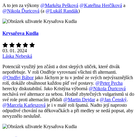
A to jen za výkony
@Markéta Pešková
@Kateřina Herčíková
a
@Nikola Ďuricová
(a
@Lukáš Randák
)
Krysařova Kudla
03. 01. 2024
Láska Nebeská
Potenciál využitý jen zčásti a dost slepých uliček, které divák
nepotřebuje. V roli Ondřeje vyrovnaní všichni tři alternanti.
@Ondřej Bábor
jako Jáchym je tu v jedné ze svých nejvýraznějších
rolí, dokáže obsáhnout každou píď své postavy.
@Peter Pecha
herecky diskutabilní. Jako Kristýna výborná
@Nikola Ďuricová
nechává své alternace za sebou. Hodně zbytečných vulgarismů si do
své role proti alternacím přidali
@Martin Dejdar
a
@Jan Čenský
.
@Marcela Karleszová
je i v malé roli špatná. Nadto její naprosto
odpudivé chování na děkovačkách a při medley se nedá popsat, aby
nevyznělo neslušně.