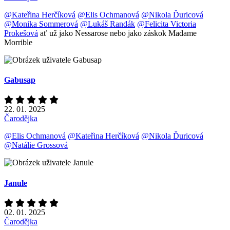
@Kateřina Herčíková
@Elis Ochmanová
@Nikola Ďuricová
@Monika Sommerová
@Lukáš Randák
@Felicita Victoria
Prokešová
ať už jako Nessarose nebo jako záskok Madame
Morrible
Gabusap
22. 01. 2025
Čarodějka
@Elis Ochmanová
@Kateřina Herčíková
@Nikola Ďuricová
@Natálie Grossová
Janule
02. 01. 2025
Čarodějka