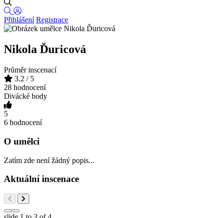
Přihlášení
Registrace
Nikola Ďuricová
Průměr inscenací
3.2
/ 5
28 hodnocení
Divácké body
5
6 hodnocení
O umělci
Zatím zde není žádný popis...
Aktuální inscenace
slide
1 to 3
of 4