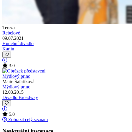
Tereza
Rebelové
09.07.2021
Hudební divadlo
Karlín
3.0
Marie Šafaříková
Mýdlový princ
12.03.2015
Divadlo Broadway
5.0
Zobrazit celý seznam
Neaktuální inscenace