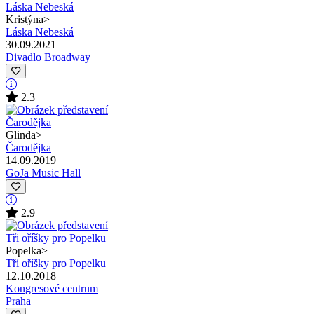
Kristýna
>
Láska Nebeská
30.09.2021
Divadlo Broadway
2.3
Glinda
>
Čarodějka
14.09.2019
GoJa Music Hall
2.9
Popelka
>
Tři oříšky pro Popelku
12.10.2018
Kongresové centrum
Praha