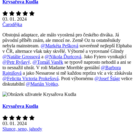
Krysařova Kudla
03. 01. 2024
Čarodějka
Obstojná adaptace, ale málo vyoslená pro českého diváka. Já
původní příběh znám, ale mnozí ne. Země Oz tu ostatněnikdy
nebyla mainstream.
@Markéta Pešková
suverénně nejlepší Elphaba
v ČR, alternace však taky skvělé. Výborné a vyrovnané Glindy
@Natálie Grossová
a
@Nikola Ďuricová
. Jako Fyiero vynikající
@Petr Ryšavý
.
@Tomáš Vaněk
se typově naprosto nehodil a ani se
to nesnažil uhrát. V roli Madame Morrible geniální
@Barbora
Rajnišová
a jako Nessarose si mě každou reprízu víc a víc získávala
@Felicita Victoria Prokešová
. Proti výbornému
@Josef Štágr
velice
diskutabilní
@Marián Vojtko
.
Krysařova Kudla
03. 01. 2024
Slunce, seno, jahody