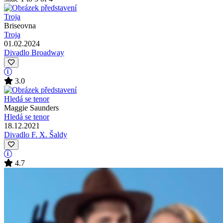
Briseovna
Troja
01.02.2024
Divadlo Broadway
3.0
Maggie Saunders
Hledá se tenor
18.12.2021
Divadlo F. X. Šaldy
4.7