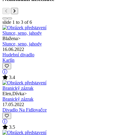
slide
1 to 3
of 6
Blažena
>
Slunce, seno, jahody
16.06.2022
Hudební divadlo
Karlín
3.4
Elen,Dívka
>
Branický zázrak
17.05.2022
Divadlo Na Fidlovačce
3.5