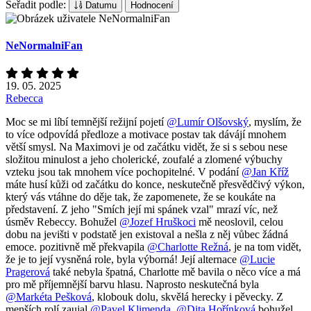
Seřadit podle:
Datumu
Hodnocení
NeNormalniFan
19. 05. 2025
Rebecca
Moc se mi líbí temnější režijní pojetí
@Lumír Olšovský
, myslím, že
to více odpovídá předloze a motivace postav tak dávájí mnohem
větší smysl. Na Maximovi je od začátku vidět, že si s sebou nese
složitou minulost a jeho cholerické, zoufalé a zlomené výbuchy
vzteku jsou tak mnohem více pochopitelné. V podání
@Jan Kříž
máte husí kůži od začátku do konce, neskutečně přesvědčivý výkon,
který vás vtáhne do děje tak, že zapomenete, že se koukáte na
představení. Z jeho "Smích její mi spánek vzal" mrazí víc, než
úsměv Rebeccy. Bohužel
@Jozef Hruškoci
mě neoslovil, celou
dobu na jevišti v podstatě jen existoval a nešla z něj vůbec žádná
emoce. pozitivně mě překvapila
@Charlotte Režná
, je na tom vidět,
že je to její vysněná role, byla výborná! Její alternace
@Lucie
Pragerová
také nebyla špatná, Charlotte mě bavila o něco více a má
pro mě příjemnější barvu hlasu. Naprosto neskutečná byla
@Markéta Pešková
, klobouk dolu, skvělá herecky i pěvecky. Z
menších rolí zaujal
@Pavel Klimenda
.
@Dita Hořínková
bohužel