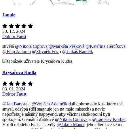
Janule
30. 12. 2024
Doktor Faust
skvělá
@Nikola Ciprová
@Markéta Pešková
@Kateřina Herčíková
@Filip Antonio
@Zbyněk Fric
i
@Lukáš Randák
Krysařova Kudla
03. 01. 2024
Doktor Faust
@Jan Batysta
a
@Vojtěch Adamčík
dali dohromady kus, který má
smysl, odsýpá (děj stagnuje jen na málo místech) a navíc
nepotřebuje násilný happyend, aby všichni sladkobolní byli
spokojení. Geniální ďáblové
@Nikola Ciprová
a
@Ladislav Korbel
.
V roli mladého Fausta skvělý
@Jakub Mauer
, jeho alternace se mu