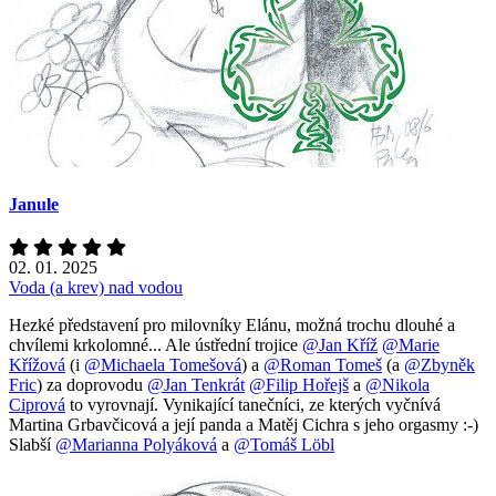
Janule
02. 01. 2025
Voda (a krev) nad vodou
Hezké představení pro milovníky Elánu, možná trochu dlouhé a
chvílemi krkolomné... Ale ústřední trojice
@Jan Kříž
@Marie
Křížová
(i
@Michaela Tomešová
) a
@Roman Tomeš
(a
@Zbyněk
Fric
) za doprovodu
@Jan Tenkrát
@Filip Hořejš
a
@Nikola
Ciprová
to vyrovnají. Vynikající tanečníci, ze kterých vyčnívá
Martina Grbavčicová a její panda a Matěj Cichra s jeho orgasmy :-)
Slabší
@Marianna Polyáková
a
@Tomáš Löbl