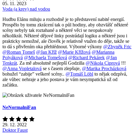
05. 11. 2023
Voda (a krev) nad vodou
Hudbu Elánu miluju a rozhodně je to představení nabité energií.
Prospělo by tomu zkrácení tak o půl hodiny, aby obzvlášť některé
scény nebyly tak roztahané a některé věci se neopakovaly
několikrát. Některé dějové linky postrádají logiku a některé jsou i
prakticky nemožné, ale člověk je relativně vtažen do děje, takže se
to dá s přivřením oka přehlédnout. Výborné výkony
@Zbyněk Fric
@Roman Tomeš
@Jan Kříž
@Marie Křížová
@Marianna
Polyáková
@Michaela Tomešová
@Richard Pekárek
@Jan
Tenkrát
. Za mě absolutně nejlepší Godzilla
@Nikola Ciprová
!!!
@Anna Vopletalová
se s časem zlepšuje,
@Marika Procházková
bohužel “zabije” veškeré scény..
@Tomáš Löbl
to nějak odzpívá,
ale vůbec nehraje a jeho postava je vám nesympatická už od
začátku.
NeNormalniFan
29. 12. 2022
Doktor Faust