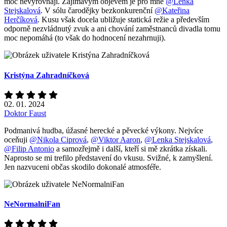
moc nevyrovnají. Zajímavým objevem je pro mne
@Lenka
Stejskalová
. V sólu čarodějky bezkonkurenční
@Kateřina
Herčíková
. Kusu však docela ubližuje statická režie a především
odporně nezvládnutý zvuk a ani chování zaměstnanců divadla tomu
moc nepomáhá (to však do hodnocení nezahrnuji).
Kristýna Zahradníčková
02. 01. 2024
Doktor Faust
Podmanivá hudba, úžasné herecké a pěvecké výkony. Nejvíce
oceňuji
@Nikola Ciprová
,
@Viktor Aaron
,
@Lenka Stejskalová
,
@Filip Antonio
a samozřejmě i další, kteří si mě zkrátka získali.
Naprosto se mi trefilo představení do vkusu. Svižné, k zamyšlení.
Jen nazvuceni občas skodilo dokonalé atmosféře.
NeNormalniFan