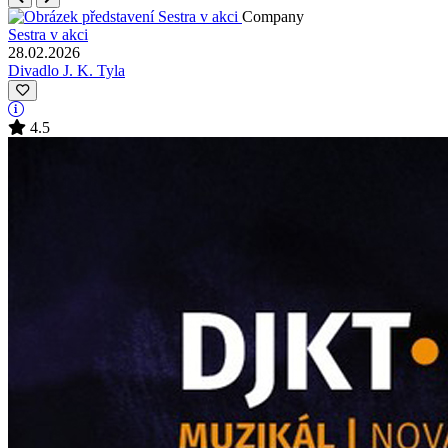
Company
Sestra v akci
28.02.2026
Divadlo J. K. Tyla
4.5