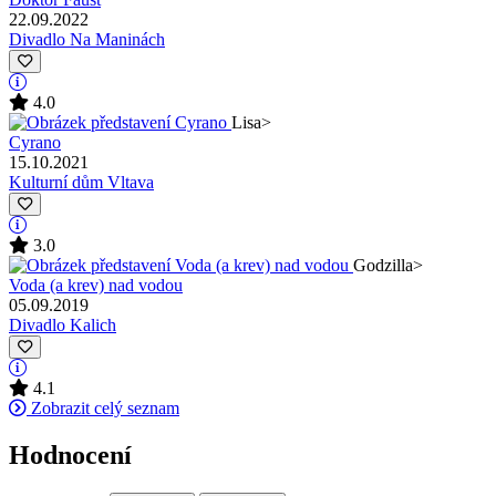
22.09.2022
Divadlo Na Maninách
4.0
Lisa
>
Cyrano
15.10.2021
Kulturní dům Vltava
3.0
Godzilla
>
Voda (a krev) nad vodou
05.09.2019
Divadlo Kalich
4.1
Zobrazit celý seznam
Hodnocení