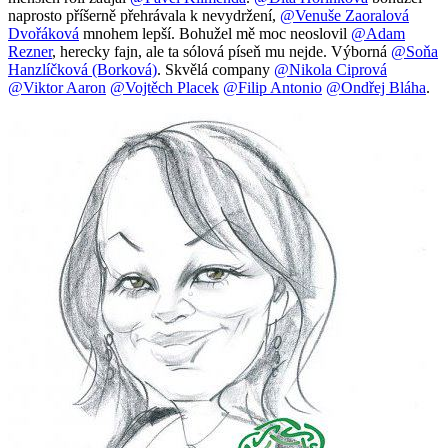
naprosto příšerně přehrávala k nevydržení,
@Venuše Zaoralová
Dvořáková
mnohem lepší. Bohužel mě moc neoslovil
@Adam
Rezner
, herecky fajn, ale ta sólová píseň mu nejde. Výborná
@Soňa
Hanzlíčková (Borková)
. Skvělá company
@Nikola Ciprová
@Viktor Aaron
@Vojtěch Placek
@Filip Antonio
@Ondřej Bláha
.