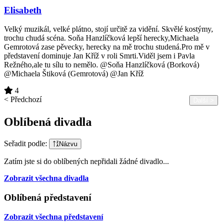
Elisabeth
Velký muzikál, velké plátno, stojí určitě za vidění. Skvělé kostýmy,
trochu chudá scéna. Soňa Hanzlíčková lepší herecky,Michaela
Gemrotová zase pěvecky, herecky na mě trochu studená.Pro mě v
představení dominuje Jan Kříž v roli Smrti.Viděl jsem i Pavla
Režného,ale tu sílu to nemělo. @Soňa Hanzlíčková (Borková)
@Michaela Štiková (Gemrotová) @Jan Kříž
4
< Předchozí
Další >
Oblíbená divadla
Seřadit podle:
Názvu
Zatím jste si do oblíbených nepřidali žádné divadlo...
Zobrazit všechna divadla
Oblíbená představení
Zobrazit všechna představení