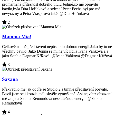
promarněná příležitost dobrého titulu.Jediné,co mě opravdu
bavilo,byla Dita Hořínková a svícení.Peter Pecha byl pro mě
nevýrazný a Petra Vraspírová také. @Dita Hořínková
2
Mamma Mia!
Celkově na mě představení nepůsobilo dobrou energii.Jako by to né
všechny bavilo. Jako Donna se mi nejvíc líbila Ivana Vańková a a
jako Sophie Dagmar Křížová. @Ivana Vaňková @Dagmar Křížová
3
Saxana
Překvapilo mě,jak dobře se Studio 2 s tímhle představení porvalo.
Bavil jsem se,i kouzla měli skvěle vymyšlené. Asi nejvíc z obsazení
mě zaujala Sabina Remundová neskutečnou energii. @Sabina
Remundová
4