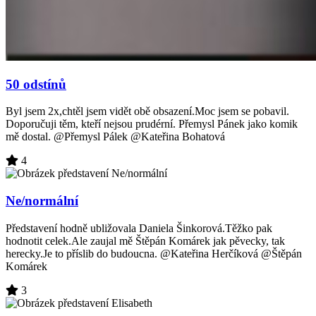
50 odstínů
Byl jsem 2x,chtěl jsem vidět obě obsazení.Moc jsem se pobavil.
Doporučuji těm, kteří nejsou prudérní. Přemysl Pánek jako komik
mě dostal. @Přemysl Pálek @Kateřina Bohatová
4
Ne/normální
Představení hodně ubližovala Daniela Šinkorová.Těžko pak
hodnotit celek.Ale zaujal mě Štěpán Komárek jak pěvecky, tak
herecky.Je to příslib do budoucna. @Kateřina Herčíková @Štěpán
Komárek
3