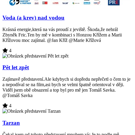
Voda (a krev) nad vodou
Krásná energie,která na vás proudí z jeviště. Škoda,že nehrál
Zbyněk Fric.Ten by mě v kombinaci s Honzou Křížem a Marii
Křížovou moc zajímal. @Jan Kříž @Marie Křížová
4
Pět let zpět
Zajímavě představení.Ale kdybych si dopředu nepřečetl o čem to je
a nepodíval se na film,asi bych se velmi špatně orientoval v ději.
Viděl jsem obě obsazení a top byl pro mě jen Tomáš Savka.
@Tomáš Savka
4
Tarzan
Čekal jsem od tohoto představení mnohem víc.Je to podle mě