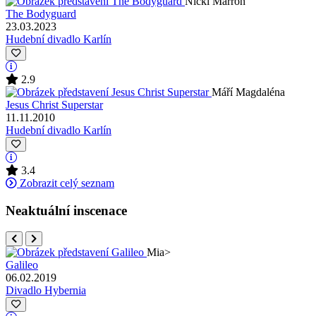
Nicki Marron
The Bodyguard
23.03.2023
Hudební divadlo Karlín
2.9
Máří Magdaléna
Jesus Christ Superstar
11.11.2010
Hudební divadlo Karlín
3.4
Zobrazit celý seznam
Neaktuální inscenace
Mia
>
Galileo
06.02.2019
Divadlo Hybernia