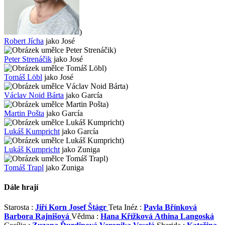
)
Robert Jícha
jako José
)
Peter Strenáčik
jako José
)
Tomáš Löbl
jako José
)
Václav Noid Bárta
jako García
)
Martin Pošta
jako García
)
Lukáš Kumpricht
jako García
)
Lukáš Kumpricht
jako Zuniga
)
Tomáš Trapl
jako Zuniga
Dále hrají
Starosta :
Jiří Korn
Josef Štágr
Teta Inéz :
Pavla Břínková
Barbora Rajnišová
Vědma :
Hana Křížková
Athina Langoská