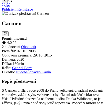
Přihlášení
Registrace
Carmen
Průměr inscenací
4.0
/ 5
2 hodnocení
Ohodnotit
Premiéra:
02. 10. 2008
Obnovená premiéra:
29. 10. 2015
Derniéra:
2020
Délka:
160min
Režie:
Gabriel Barre
Divadlo:
Hudební divadlo Karlín
Popis představení
S Carmen přišla v roce 2008 do Prahy velkolepá divadelní podívaná
v broadwayském stylu, ve které nechyběla ani odvážná cirkusová
čísla. Hvězdné obsazení a nádherná hudba Franka Wildhorna, to je
zážitek, jaký Praha do té doby ještě nepoznala. Poprvé v historii se v