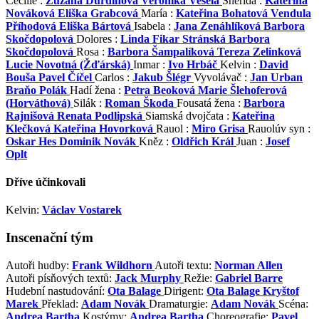
Cecílie :
Zuzana Ďurdinová
Veronika Veselá
Sherida :
Kateřina
Nováková
Eliška Grabcová
María :
Kateřina Bohatová
Vendula
Příhodová
Eliška Bártová
Isabela :
Jana Zenáhlíková
Barbora
Skočdopolová
Dolores :
Linda Fikar Stránská
Barbora
Skočdopolová
Rosa :
Barbora Šampalíková
Tereza Zelinková
Lucie Novotná (Žďárská)
Inmar :
Ivo Hrbáč
Kelvin :
David
Bouša
Pavel Číčel
Carlos :
Jakub Šlégr
Vyvolávač :
Jan Urban
Braňo Polák
Hadí žena :
Petra Beoková
Marie Šlehoferová
(Horváthová)
Silák :
Roman Škoda
Fousatá žena :
Barbora
Rajnišová
Renata Podlipská
Siamská dvojčata :
Kateřina
Klečková
Kateřina Hovorková
Rauol :
Miro Grisa
Rauolúv syn :
Oskar Hes
Dominik Novák
Kněz :
Oldřich Král
Juan :
Josef
Oplt
Dříve účinkovali
Kelvin:
Václav Vostarek
Inscenační tým
Autoři hudby:
Frank Wildhorn
Autoři textu:
Norman Allen
Autoři písňových textů:
Jack Murphy
Režie:
Gabriel Barre
Hudební nastudování:
Ota Balage
Dirigent:
Ota Balage
Kryštof
Marek
Překlad:
Adam Novák
Dramaturgie:
Adam Novák
Scéna:
Andrea Bartha
Kostýmy:
Andrea Bartha
Choreografie:
Pavel