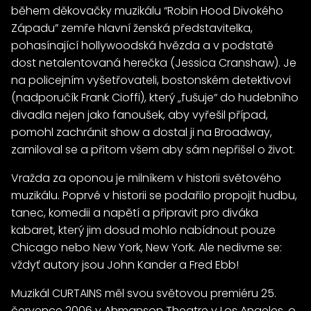
během děkovačky muzikálu “Robin Hood Divokého
Západu” zemře hlavní ženská představitelka,
pohasínající hollywoodská hvězda a v podstatě
dost netalentovaná herečka (Jessica Cranshaw). Je
na policejním vyšetřovateli, bostonském detektivovi
(nadporučík Frank Cioffi), který „fušuje“ do hudebního
divadla nejen jako fanoušek, aby vyřešil případ,
pomohl zachránit show a dostal ji na Broadway,
zamiloval se a přitom všem aby sám nepřišel o život.
Vražda za oponou je milníkem v historii světového
muzikálu. Poprvé v historii se podařilo propojit hudbu,
tanec, komedii a napětí a připravit pro diváka
kabaret, který jim dosud mohlo nabídnout pouze
Chicago nebo New York, New York. Ale nedivme se:
vždyť autory jsou John Kander a Fred Ebb!
Muzikál CURTAINS měl svou světovou premiéru 25.
července 2006 v Ahmanson Theatre v Los Angeles, o