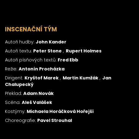
INSCENAČNÍ TÝM
Autoři hudby:
John Kander
Autoři textu:
Peter Stone
Rupert Holmes
Autoři písňových textů:
Fred Ebb
Režie:
Antonín Procházka
Dirigent:
Kryštof Marek
Martin Kumžák
Jan
Chalupecký
Překlad:
Adam Novák
Scéna:
Aleš Valášek
Kostýmy:
Michaela Horáčková Hořejší
Choreografie:
Pavel Strouhal