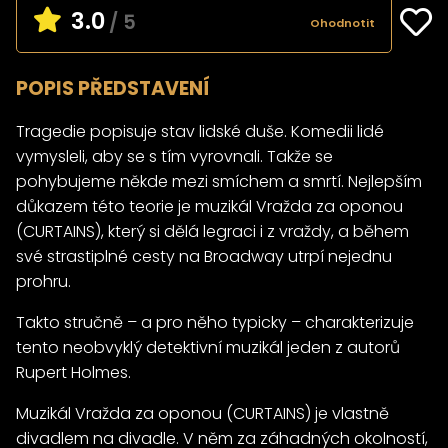
3.0
/ 5
Ohodnotit
POPIS PŘEDSTAVENÍ
Tragedie popisuje stav lidské duše. Komedii lidé
vymysleli, aby se s tím vyrovnali. Takže se
pohybujeme někde mezi smíchem a smrtí. Nejlepším
důkazem této teorie je muzikál Vražda za oponou
(CURTAINS), který si dělá legraci i z vraždy, a během
své strastiplné cesty na Broadway utrpí nejednu
prohru.
Takto stručně – a pro něho typicky – charakterizuje
tento neobvyklý detektivní muzikál jeden z autorů
Rupert Holmes.
Muzikál Vražda za oponou (CURTAINS) je vlastně
divadlem na divadle. V něm za záhadných okolností,