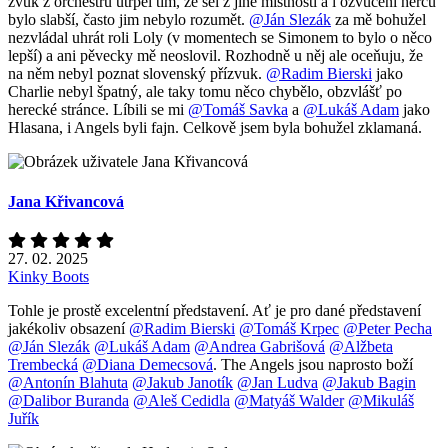
zvuk z orchestru utrpěl tím, že šel z jiné místnosti a i ozvučení herců
bylo slabší, často jim nebylo rozumět.
@Ján Slezák
za mě bohužel
nezvládal uhrát roli Loly (v momentech se Simonem to bylo o něco
lepší) a ani pěvecky mě neoslovil. Rozhodně u něj ale oceňuju, že
na něm nebyl poznat slovenský přízvuk.
@Radim Bierski
jako
Charlie nebyl špatný, ale taky tomu něco chybělo, obzvlášť po
herecké stránce. Líbili se mi
@Tomáš Savka
a
@Lukáš Adam
jako
Hlasana, i Angels byli fajn. Celkově jsem byla bohužel zklamaná.
Jana Křivancová
27. 02. 2025
Kinky Boots
Tohle je prostě excelentní představení. Ať je pro dané představení
jakékoliv obsazení
@Radim Bierski
@Tomáš Krpec
@Peter Pecha
@Ján Slezák
@Lukáš Adam
@Andrea Gabrišová
@Alžbeta
Trembecká
@Diana Demecsová
. The Angels jsou naprosto boží
@Antonín Blahuta
@Jakub Janotík
@Jan Ludva
@Jakub Bagin
@Dalibor Buranda
@Aleš Cedidla
@Matyáš Walder
@Mikuláš
Juřík