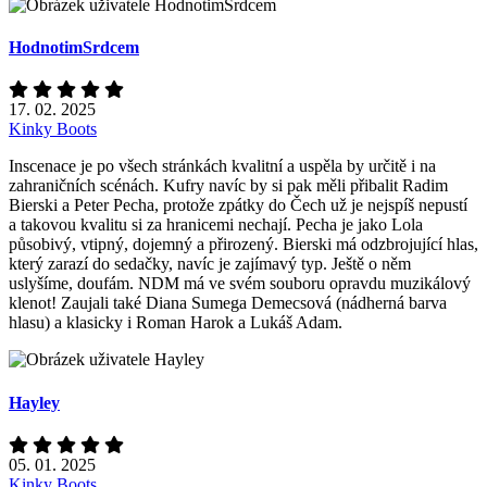
HodnotimSrdcem
17. 02. 2025
Kinky Boots
Inscenace je po všech stránkách kvalitní a uspěla by určitě i na
zahraničních scénách. Kufry navíc by si pak měli přibalit Radim
Bierski a Peter Pecha, protože zpátky do Čech už je nejspíš nepustí
a takovou kvalitu si za hranicemi nechají. Pecha je jako Lola
působivý, vtipný, dojemný a přirozený. Bierski má odzbrojující hlas,
který zarazí do sedačky, navíc je zajímavý typ. Ještě o něm
uslyšíme, doufám. NDM má ve svém souboru opravdu muzikálový
klenot! Zaujali také Diana Sumega Demecsová (nádherná barva
hlasu) a klasicky i Roman Harok a Lukáš Adam.
Hayley
05. 01. 2025
Kinky Boots