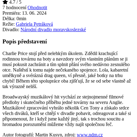
4.7
/ 5
7 hodnocení
Ohodnotit
Premiéra:
13. 06. 2024
Délka:
0min
Režie:
Gabriela Petráková
Divadlo:
Národní divadlo moravskoslezské
Popis představení
Charlie Price stojí před nelehkým úkolem. Zdědil krachující
rodinnou továrnu na boty a navzdory svým vlastním plánům se ji
musí pokusit zachránit a tím splnit přání svého nedávno zesnulého
otce. Naštěstí k tomu najde nečekaného spojence. Lola, kabaretní
umělkyně a svérázná drag queen, ví přesně, jaké botky na trhu
chybí! Během této spolupráce oba zjišťují, že se od sebe vlastně až
tak výrazně neliší.
Broadwayský muzikálový hit vychází ze stejnojmenné filmové
předlohy i skutečného příběhu jedné továrny na severu Anglie.
Muzikálové zpracování vyhrálo několik Cen Tony a získalo srdce
všech diváků, kteří se chtějí v divadle pobavit, odreagovat a také si
připomenout, že i když jsme každý jiný, tak s trochou soucitu a
hromadou porozumění můžeme vždy najít společnou řeč.
Autor fotografií: Martin Kusyn, zdroj:
www.ndm.cz