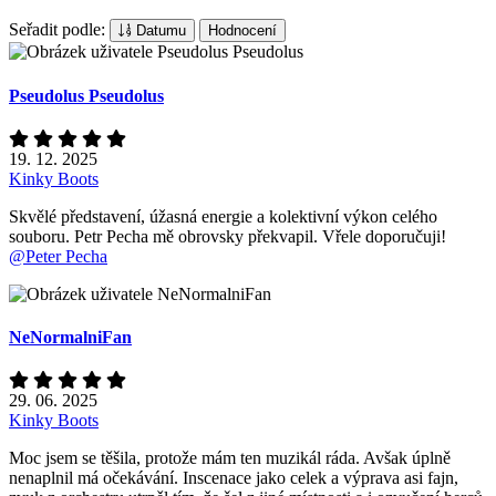
Seřadit podle:
Datumu
Hodnocení
Pseudolus Pseudolus
19. 12. 2025
Kinky Boots
Skvělé představení, úžasná energie a kolektivní výkon celého
souboru. Petr Pecha mě obrovsky překvapil. Vřele doporučuji!
@Peter Pecha
NeNormalniFan
29. 06. 2025
Kinky Boots
Moc jsem se těšila, protože mám ten muzikál ráda. Avšak úplně
nenaplnil má očekávání. Inscenace jako celek a výprava asi fajn,