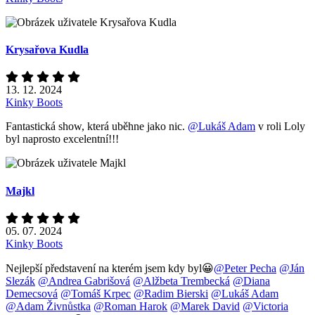
Krysařova Kudla
13. 12. 2024
Kinky Boots
Fantastická show, která uběhne jako nic.
@Lukáš Adam
v roli Loly
byl naprosto excelentní!!!
Majkl
05. 07. 2024
Kinky Boots
Nejlepší představení na kterém jsem kdy byl😀
@Peter Pecha
@Ján
Slezák
@Andrea Gabrišová
@Alžbeta Trembecká
@Diana
Demecsová
@Tomáš Krpec
@Radim Bierski
@Lukáš Adam
@Adam Živnůstka
@Roman Harok
@Marek David
@Victoria