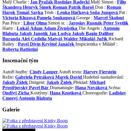
Malý Charlie :
Jan Pražák
Rostislav Radecki
Malý Simon :
Filip
Škandera
Henryk Šimek
Roman Patrik Baroš
Don :
Roman
Harok
Tomáš Savka
Trish :
Lenka Háčková
Soňa Jungová
Pat :
Victoria Kluzová
Pamela Soukupová
George :
Marcel Školout
Pan Price :
Libor Olma
Simon sr. :
Jaroslav Rusnák
Peter Svetlík
Harry :
Lukáš Adam
Adam Živnůstka
The Angels :
Antonín
Blahuta
Jakub Janotík
Jan Ludva
Jakub Bagin
Dalibor
Buranda
Aleš Cedidla
Matyáš Walder
Mikuláš Juřík
Richard
Bailey :
Pavel Divín
Kryštof Janáček
Inspicientka v Miláně :
Roberta Battistini
Inscenační tým
Autoři hudby:
Cindy Lauper
Autoři textu:
Harvey Fierstein
Režie:
Gabriela Petráková
Marek David
Hudební nastudování:
Jakub Žídek
Dirigent:
Jakub Žídek
Překlad:
Michael
Prostějovský
Pavel Bár
Dramaturgie:
Hana Nováková
Scéna:
Ondřej Zicha
Kostýmy:
Hana Knotková
Choreografie:
Ladislav
Cmorej
Antonín Blahuta
Galerie