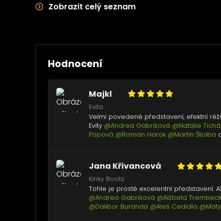
Zobrazit celý seznam
Hodnocení
Majkl
Evita
Velmi povedené představení, efektní réž
Evity
@Andrea Gabrišová
@Natálie Tich
Popová
@Roman Harok
@Martin Štolba
a
Jana Křivancová
Kinky Boots
Tohle je prostě excelentní představení. 
@Andrea Gabrišová
@Alžbeta Trembec
@Dalibor Buranda
@Aleš Cedidla
@Maty