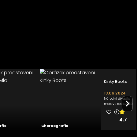
Mamma Mia!
Kinky Boots
26
03.04.2025
13.06.2024
Národní divadlo
Národní divadlo
moravskoslezské
moravskoslezské
.0
4.0
4.7
fie
Choreografie