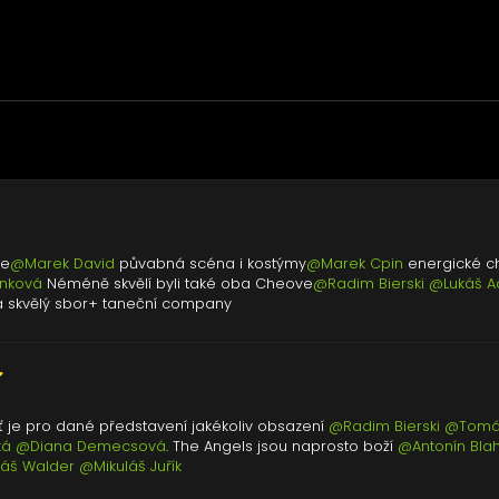
ie
@Marek David
půvabná scéna i kostýmy
@Marek Cpin
energické c
ánková
Néméně skvělí byli také oba Cheove
@Radim Bierski
@Lukáš 
 skvělý sbor+ taneční company
Ať je pro dané představení jakékoliv obsazení
@Radim Bierski
@Tomá
ká
@Diana Demecsová
. The Angels jsou naprosto boží
@Antonín Bla
áš Walder
@Mikuláš Juřík