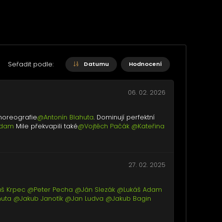
Seřadit podle:
Datumu
Hodnocení
06. 02. 2026
horeografie
@Antonín Blahuta
. Dominují perfektní
Adam
Mile překvapili také
@Vojtěch Pačák
@Kateřina
27. 02. 2025
š Krpec
@Peter Pecha
@Ján Slezák
@Lukáš Adam
huta
@Jakub Janotík
@Jan Ludva
@Jakub Bagin