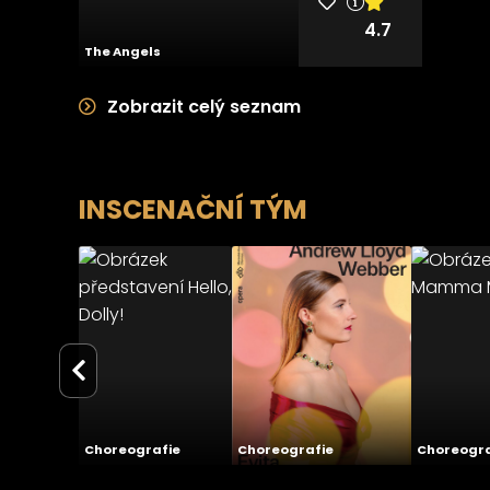
4.7
The Angels
Zobrazit celý seznam
INSCENAČNÍ TÝM
Hello, Dolly!
Evita
01.03.2026
23.01.20
Slezské
Moravské
divadlo
divadlo
Opava
Olomouc
5.0
5
Choreografie
Choreografie
Choreogra