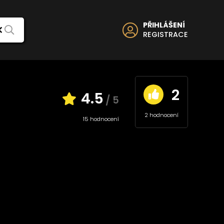
PŘIHLÁŠENÍ
REGISTRACE
2
Uživatelé
4.5
/ 5
2 hodnocení
Top 20 uživatelů
15 hodnocení