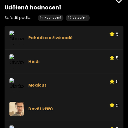
Udělená hodnocení
Seřadit podle:
Hodnocení
Vytvoření
5
Pohádka o živé vodě
5
Heidi
5
Medicus
5
Devět křížů