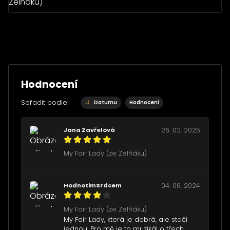
Hodnocení
Seřadit podle:
Datumu
Hodnocení
Jana Zavřelová
26. 02. 2025
My Fair Lady (ze Zelňáku)
HodnotimSrdcem
04. 06. 2024
My Fair Lady (ze Zelňáku)
My Fair Lady, která je dobrá, ale stačí
jednou. Pro mě je to muzikál o třech