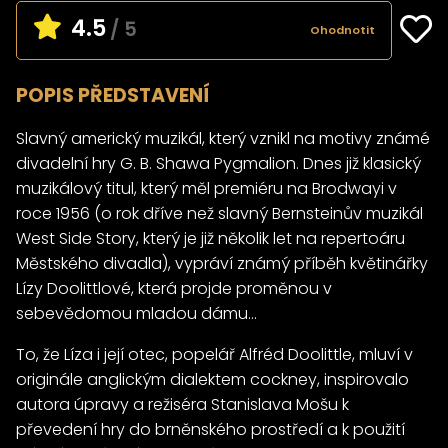
4.5
/ 5
Ohodnotit
POPIS PŘEDSTAVENÍ
Slavný americký muzikál, který vznikl na motivy známé
divadelní hry G. B. Shawa Pygmalion. Dnes již klasický
muzikálový titul, který měl premiéru na Brodwayi v
roce 1956 (o rok dříve než slavný Bernsteinův muzikál
West Side Story, který je již několik let na repertoáru
Městského divadla), vypráví známý příběh květinářky
Lízy Doolittlové, která projde proměnou v
sebevědomou mladou dámu…
To, že Líza i její otec, popelář Alfréd Doolittle, mluví v
originále anglickým dialektem cockney, inspirovalo
autora úpravy a režiséra Stanislava Mošu k
převedení hry do brněnského prostředí a k použití