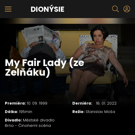
DIONÝSIE
My Fair Lady (ze
Zelňáku)
Premiéra:
10. 09. 1999
Derniéra:
)
18. 01. 2022
Délka:
195min
Režie:
Stanislav Moša
Divadlo:
Městské divadlo
Brno - Činoherní scéna