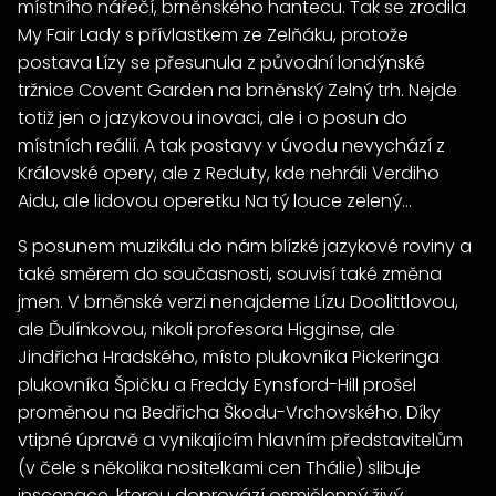
místního nářečí, brněnského hantecu. Tak se zrodila
My Fair Lady s přívlastkem ze Zelňáku, protože
postava Lízy se přesunula z původní londýnské
tržnice Covent Garden na brněnský Zelný trh. Nejde
totiž jen o jazykovou inovaci, ale i o posun do
místních reálií. A tak postavy v úvodu nevychází z
Královské opery, ale z Reduty, kde nehráli Verdiho
Aidu, ale lidovou operetku Na tý louce zelený…
S posunem muzikálu do nám blízké jazykové roviny a
také směrem do současnosti, souvisí také změna
jmen. V brněnské verzi nenajdeme Lízu Doolittlovou,
ale Ďulínkovou, nikoli profesora Higginse, ale
Jindřicha Hradského, místo plukovníka Pickeringa
plukovníka Špičku a Freddy Eynsford-Hill prošel
proměnou na Bedřicha Škodu-Vrchovského. Díky
vtipné úpravě a vynikajícím hlavním představitelům
(v čele s několika nositelkami cen Thálie) slibuje
inscenace, kterou doprovází osmičlenný živý