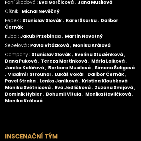
Paní Škodová :
Eva Gorčicová
Jana Musilová
Číšník :
Michal Nevěčný
Pepek :
Stanislav Slovák
Karel Škarka
Dalibor
Černák
Kuba :
Jakub Przebinda
Martin Novotný
Šebelová :
Pavla Vitázková
Monika Králová
Company :
Stanislav Slovák
Evelína Studénková
Dana Puková
Tereza Martinková
Mária Lalková
Janika Kolářová
Barbora Musilová
Simona Šeligová
Vladimír Strouhal
Lukáš Vokál
Dalibor Černák
Pavel Straka
Lenka Janíková
Kristina Kloubková
Monika Světnicová
Eva Jedličková
Zuzana Smijová
Dominik Hybler
Bohumil Vitula
Monika Havlíčková
Monika Králová
INSCENAČNÍ TÝM