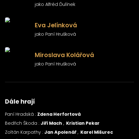
jako Alfréd Ďulínek
)
Eva Jelínková
jako Paní Hrušková
)
Miroslava Kolářová
jako Paní Hrušková
Dále hrají
Paní Hradská :
Zdena Herfortová
Bedřich Škoda :
Jiří Mach
Kristian Pekar
Zoltán Karpathy :
Jan Apolenář
Karel Mišurec