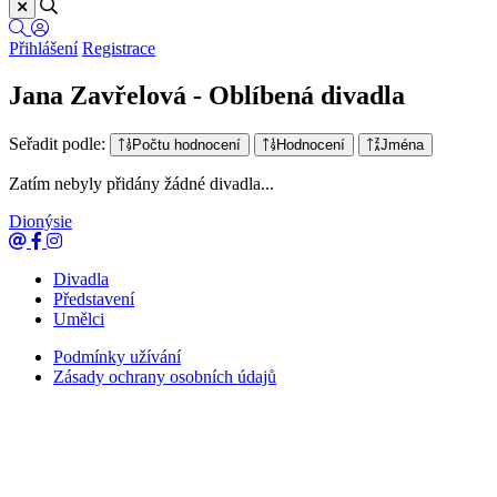
Přihlášení
Registrace
Jana Zavřelová - Oblíbená divadla
Seřadit podle:
Počtu hodnocení
Hodnocení
Jména
Zatím nebyly přidány žádné divadla...
Dionýsie
Divadla
Představení
Umělci
Podmínky užívání
Zásady ochrany osobních údajů