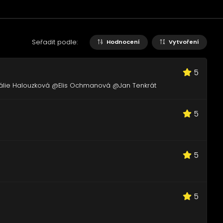
Seřadit podle:
Hodnocení
Vytvoření
5
lie Halouzková @Elis Ochmanová @Jan Tenkrát
5
5
5