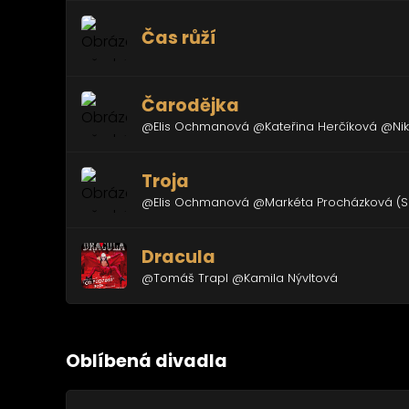
Čas růží
Čarodějka
@Elis Ochmanová @Kateřina Herčíková @Nik
Troja
@Elis Ochmanová @Markéta Procházková (
Dracula
@Tomáš Trapl @Kamila Nývltová
Oblíbená divadla