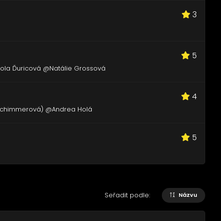
3
5
ola Ďuricová @Natálie Grossová
4
Schimmerová) @Andrea Holá
5
Seřadit podle:
Názvu