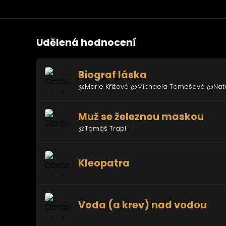
Udělená hodnocení
Biograf láska
@Marie Křížová @Michaela Tomešová @Natá
Muž se železnou maskou
@Tomáš Trapl
Kleopatra
Voda (a krev) nad vodou