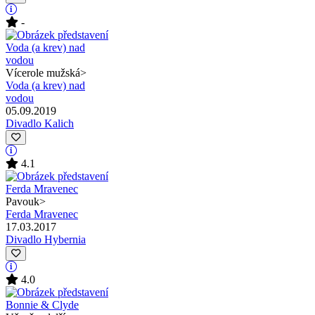
-
Vícerole mužská
>
Voda (a krev) nad
vodou
05.09.2019
Divadlo Kalich
4.1
Pavouk
>
Ferda Mravenec
17.03.2017
Divadlo Hybernia
4.0