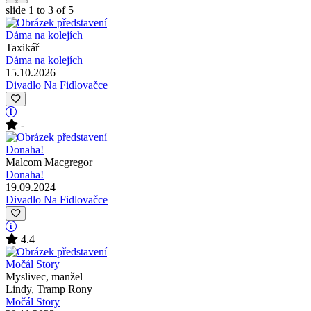
slide
1 to 3
of 5
Taxikář
Dáma na kolejích
15.10.2026
Divadlo Na Fidlovačce
-
Malcom Macgregor
Donaha!
19.09.2024
Divadlo Na Fidlovačce
4.4
Myslivec, manžel
Lindy, Tramp Rony
Močál Story