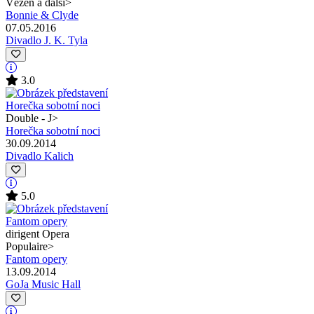
Vězeň a další
>
Bonnie & Clyde
07.05.2016
Divadlo J. K. Tyla
3.0
Double - J
>
Horečka sobotní noci
30.09.2014
Divadlo Kalich
5.0
dirigent Opera
Populaire
>
Fantom opery
13.09.2014
GoJa Music Hall