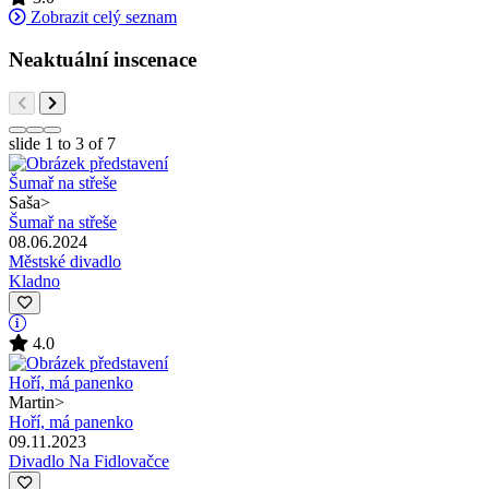
Zobrazit celý seznam
Neaktuální inscenace
slide
1 to 3
of 7
Saša
>
Šumař na střeše
08.06.2024
Městské divadlo
Kladno
4.0
Martin
>
Hoří, má panenko
09.11.2023
Divadlo Na Fidlovačce