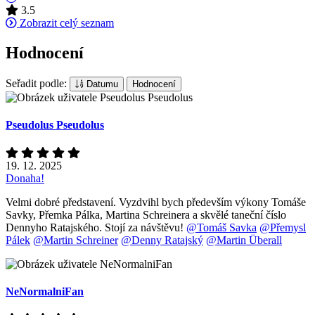
3.5
Zobrazit celý seznam
Hodnocení
Seřadit podle:
Datumu
Hodnocení
Pseudolus Pseudolus
19. 12. 2025
Donaha!
Velmi dobré představení. Vyzdvihl bych především výkony Tomáše
Savky, Přemka Pálka, Martina Schreinera a skvělé taneční číslo
Dennyho Ratajského. Stojí za návštěvu!
@Tomáš Savka
@Přemysl
Pálek
@Martin Schreiner
@Denny Ratajský
@Martin Überall
NeNormalniFan