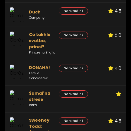
4.5
Neaktuální
Duch
Company
Co takhle
5.0
Neaktuální
svatba,
princi?
Princezna Brigita
DONAHA!
4.0
Neaktuální
Estelle
Genovesová
Šumař na
Neaktuální
střeše
Rifka
Sweeney
4.5
Neaktuální
Todd: