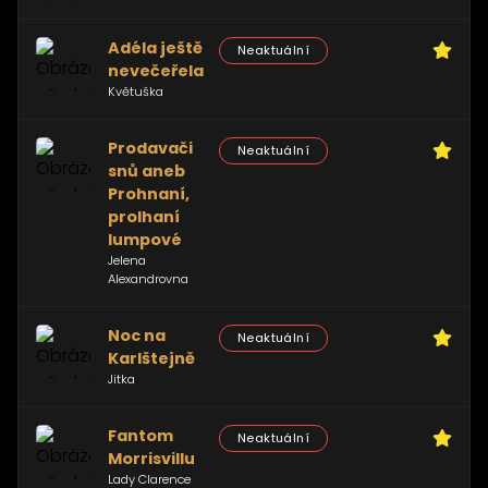
Adéla ještě
Neaktuální
nevečeřela
Květuška
Prodavači
Neaktuální
snů aneb
Prohnaní,
prolhaní
lumpové
Jelena
Alexandrovna
Noc na
Neaktuální
Karlštejně
Jitka
Fantom
Neaktuální
Morrisvillu
Lady Clarence