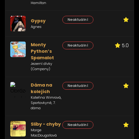
Hamilton
Neaktuální
Gypsy
Agnes
Monty
5.0
Neaktuální
Python’s
Spamalot
Jezerní dívky
(Company)
Dáma na
Neaktuální
kolejích
Kateřina Wimrová,
Sportovkyně, 7.
dáma
Sliby - chyby
Neaktuální
Marge
MacDougallová