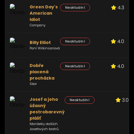
Green Day's
4.3
Neaktuální
American
Idiot
Company
4.0
Neaktuální
Billy Elliot
Paní Wilkinsonová
Dobře
4.0
Neaktuální
placená
procházka
Sbor
Josef a jeho
3.0
Neaktuální
úžasný
pestrobarevný
plášť
Manželky dalších
Josefových bratrů