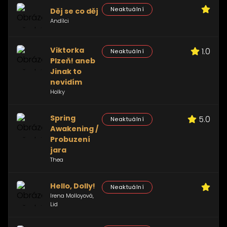
Neaktuální
Děj se co děj
Andílci
Viktorka
1.0
Neaktuální
Plzeň! aneb
Jinak to
nevidím
Holky
Spring
5.0
Neaktuální
Awakening /
Probuzení
jara
Thea
Hello, Dolly!
Neaktuální
Irena Molloyová,
Lid