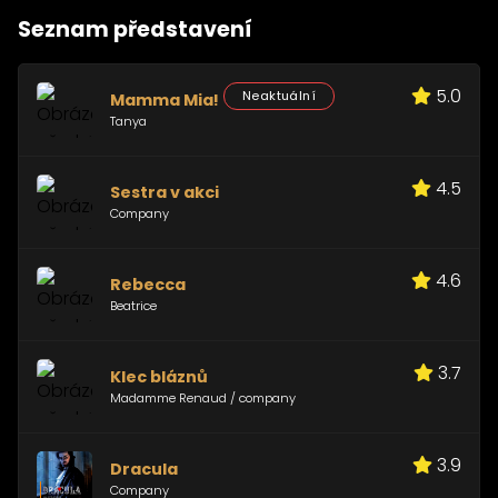
Seznam představení
5.0
Neaktuální
Mamma Mia!
Tanya
4.5
Sestra v akci
Company
4.6
Rebecca
Beatrice
3.7
Klec bláznů
Madamme Renaud / company
3.9
Dracula
Company