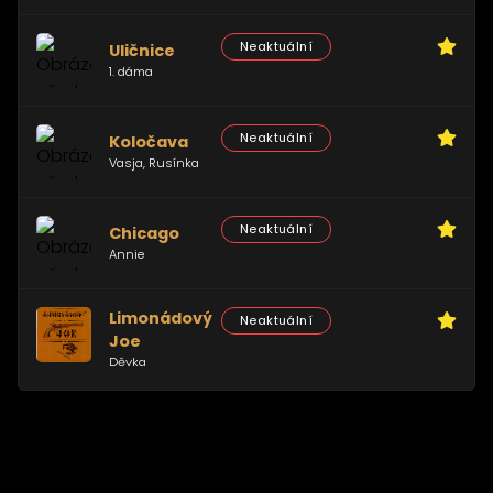
Neaktuální
Uličnice
1. dáma
Neaktuální
Koločava
Vasja, Rusínka
Neaktuální
Chicago
Annie
Limonádový
Neaktuální
Joe
Děvka