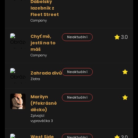
Ďábelský
lazebník z
Fleet Street
Company
Chyť mě,
3.0
Neaktuální
jestli na to
máš
Company
Neaktuální
Zahrada divů
Zlotra
Marilyn
Neaktuální
(Překrásné
děcko)
Zpívající
vypravěčka 3
West Side
3.0
Neaktuální