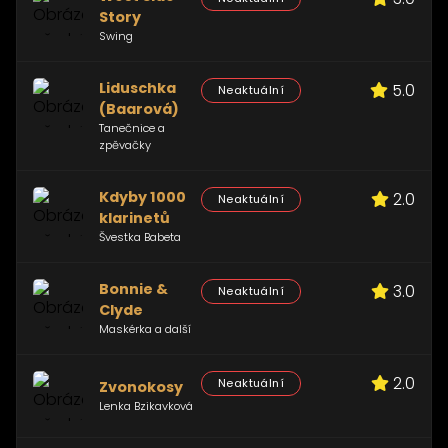
Story
Swing
Liduschka
5.0
Neaktuální
(Baarová)
Tanečnice a
zpěvačky
Kdyby 1000
2.0
Neaktuální
klarinetů
Švestka Babeta
Bonnie &
3.0
Neaktuální
Clyde
Maskérka a další
2.0
Neaktuální
Zvonokosy
Lenka Bzikavková