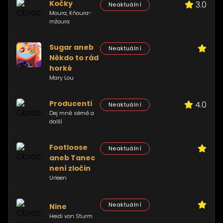
Kočky
3.0
Neaktuální
Moura, Kňoura-
mžoura
Sugar aneb
Neaktuální
Někdo to rád
horké
Mary Lou
Producenti
4.0
Neaktuální
Dej mně sémě a
další
Footloose
Neaktuální
aneb Tanec
není zločin
Urleen
Neaktuální
Nine
Heidi von Sturm