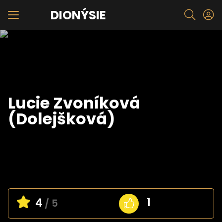
DIONÝSIE
Lucie Zvoníková
(Dolejšková)
1
4
/ 5