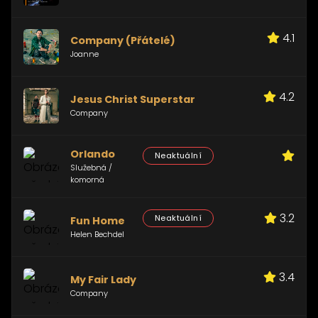
4.1
Company (Přátelé)
Joanne
4.2
Jesus Christ Superstar
Company
Orlando
Neaktuální
Služebná /
komorná
3.2
Neaktuální
Fun Home
Helen Bechdel
3.4
My Fair Lady
Company