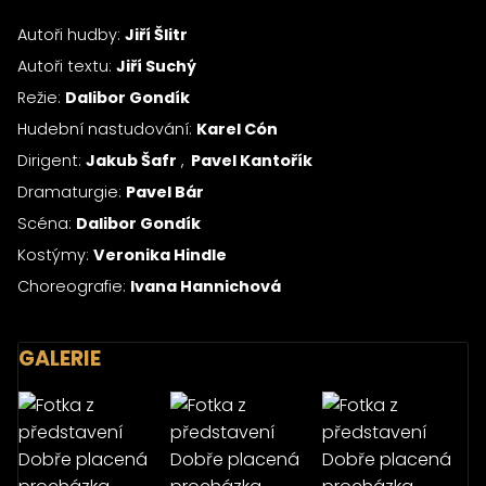
Autoři hudby:
Jiří Šlitr
Autoři textu:
Jiří Suchý
Režie:
Dalibor Gondík
Hudební nastudování:
Karel Cón
Dirigent:
Jakub Šafr
Pavel Kantořík
Dramaturgie:
Pavel Bár
Scéna:
Dalibor Gondík
Kostýmy:
Veronika Hindle
Choreografie:
Ivana Hannichová
GALERIE