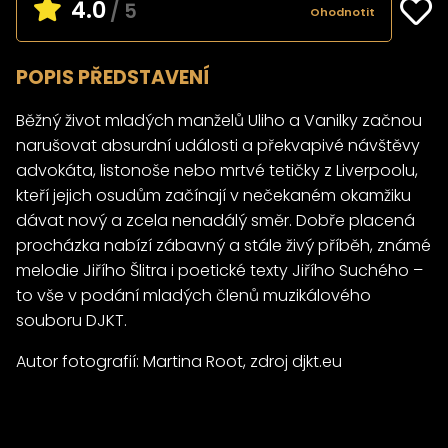
4.0
/ 5
Ohodnotit
POPIS PŘEDSTAVENÍ
Běžný život mladých manželů Uliho a Vanilky začnou
narušovat absurdní události a překvapivé návštěvy
advokáta, listonoše nebo mrtvé tetičky z Liverpoolu,
kteří jejich osudům začínají v nečekaném okamžiku
dávat nový a zcela nenadálý směr. Dobře placená
procházka nabízí zábavný a stále živý příběh, známé
melodie Jiřího Šlitra i poetické texty Jiřího Suchého –
to vše v podání mladých členů muzikálového
souboru DJKT.
Autor fotografií: Martina Root, zdroj
djkt.eu