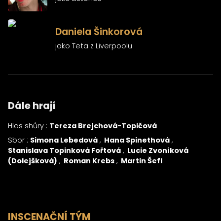
)
Daniela Šinkorová
jako Teta z Liverpoolu
Dále hrají
Hlas shůry :
Tereza Brejchová-Topičová
Sbor :
Simona Lebedová
Hana Spinethová
Stanislava Topinková Fořtová
Lucie Zvoníková
(Dolejšková)
Roman Krebs
Martin Šefl
INSCENAČNÍ TÝM