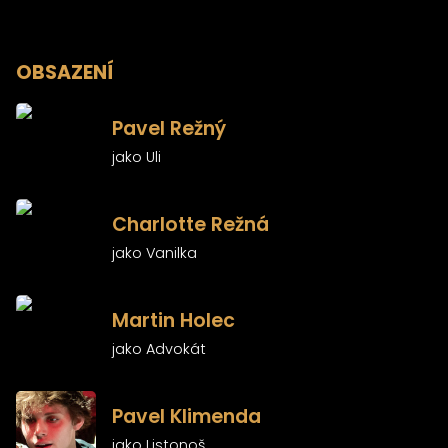
OBSAZENÍ
)
Pavel Režný
jako Uli
)
Charlotte Režná
jako Vanilka
)
Martin Holec
jako Advokát
)
Pavel Klimenda
jako Listonoš