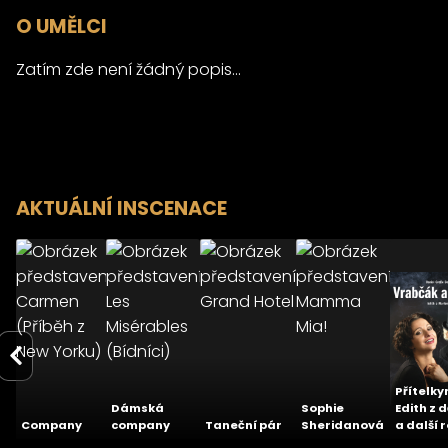
O UMĚLCI
Zatím zde není žádný popis...
AKTUÁLNÍ INSCENACE
Carmen
Les
(Příběh z
Grand
Mamm
Misérables
New
Hotel
Mia!
(Bídníci)
Yorku)
24.10.2026
24.01.2026
05.09.2020
19.10.2
Městské
Městské
Městské
Městské
divadlo Brno
divadlo Brno -
divadlo Brno -
divadlo B
- Hudební
Hudební
Hudební
Hudební
scéna
scéna
scéna
scéna
Přítelky
-
5.0
3.0
Dámská
Sophie
Edith z 
Company
company
Taneční pár
Sheridanová
a další r