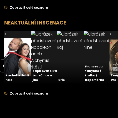
Zobrazit celý seznam
NEAKTUÁLNÍ INSCENACE
>
>
>
>
>
Napoleon
Pretty
aneb
Ráj
Nin
Woman
Alchymie
štěstí
11.09.2021
29.05.2021
08.02.2020
27.
Městské
Městské
Městské
Měs
divadlo Brno -
divadlo Brno
divadlo Brno
diva
Hudební
- Biskupský
- Hudební
- H
Francesca,
scéna
dvůr
scéna
scé
Zapisovatelka,
fanynka /
4.3
-
-
Rachel a další
tanečnice a
Italka /
Ženy
role
jiné
Cris
Reportérka
Wal
Zobrazit celý seznam