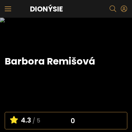
DIONÝSIE
Barbora Remišová
4.3
0
/ 5