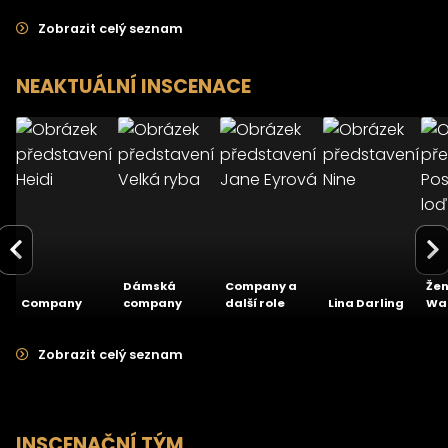
Zobrazit celý seznam
NEAKTUÁLNÍ INSCENACE
>
>
>
>
>
Jane
Heidi
Velká ryba
Ni
Eyrová
20.01.2024
22.04.2023
23.10.2021
27
Městské
Městské
Městské
Mě
divadlo Brno -
divadlo Brno -
divadlo Brno -
div
Hudební
Hudební
Hudební
- 
scéna
scéna
scéna
sc
4.3
4.3
5.0
Dámská
Company a
Žen
Company
company
další role
Lina Darling
Wa
Zobrazit celý seznam
INSCENAČNÍ TÝM