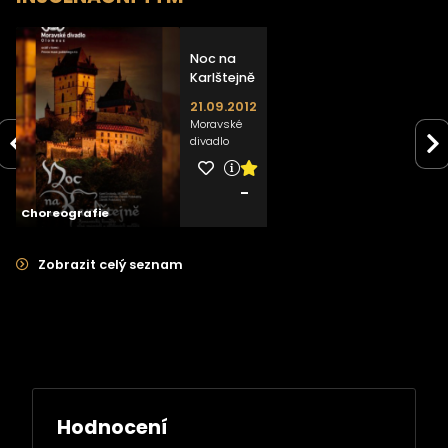
Noc na
Karlštejně
21.09.2012
Moravské
divadlo
Olomouc
-
Choreografie
Zobrazit celý seznam
Hodnocení