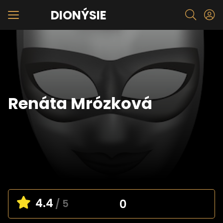
DIONÝSIE
Renáta Mrózková
4.4
0
/ 5