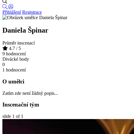
Přihlášení
Registrace
Daniela Špinar
Průměr inscenací
4.7
/ 5
9 hodnocení
Divácké body
0
1 hodnocení
O umělci
Zatím zde není žádný popis...
Inscenační tým
slide
1
of 1