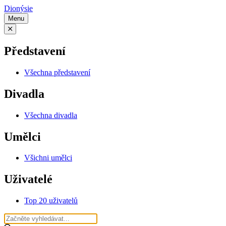
Dionýsie
Menu
Představení
Všechna představení
Divadla
Všechna divadla
Umělci
Všichni umělci
Uživatelé
Top 20 uživatelů