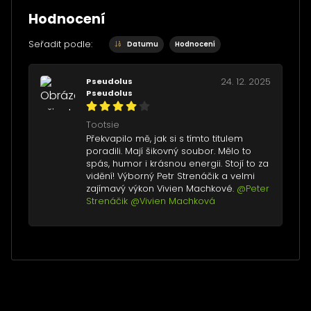
Hodnocení
Seřadit podle:
Datumu
Hodnocení
Pseudolus
24. 12. 2025
Pseudolus
Tootsie
Překvapilo mě, jak si s tímto titulem
poradili. Mají šikovný soubor. Mělo to
spás, humor i krásnou energii. Stojí to za
vidění! Výborný Petr Strenáčik a velmi
zajímavý výkon Vivien Machkové.
@Peter
Strenáčik
@Vivien Machková