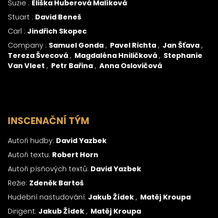
Suzie :
Eliška Huberová Malíková
Stuart :
David Beneš
Carl :
Jindřich Skopec
Company :
Samuel Gonda
Pavel Richta
Jan Šťava
Tereza Švecová
Magdaléna Hniličková
Stephanie
Van Vleet
Petr Bařina
Anna Oslovičová
INSCENAČNÍ TÝM
Autoři hudby:
David Yazbek
Autoři textu:
Robert Horn
Autoři písňových textů:
David Yazbek
Režie:
Zdeněk Bartoš
Hudební nastudování:
Jakub Žídek
Matěj Kroupa
Dirigent:
Jakub Žídek
Matěj Kroupa