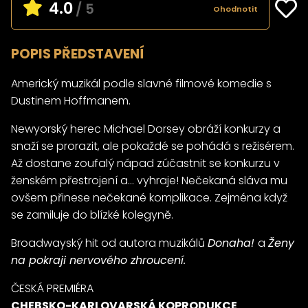
4.0
/ 5
Ohodnotit
POPIS PŘEDSTAVENÍ
Americký muzikál podle slavné filmové komedie s
Dustinem Hoffmanem.
Newyorský herec Michael Dorsey obráží konkurzy a
snaží se prorazit, ale pokaždé se pohádá s režisérem.
Až dostane zoufalý nápad zúčastnit se konkurzu v
ženském přestrojení a… vyhraje! Nečekaná sláva mu
ovšem přinese nečekané komplikace. Zejména když
se zamiluje do blízké kolegyně.
Broadwayský hit od autora muzikálů
Donaha!
a
Ženy
na pokraji nervového zhroucení.
ČESKÁ PREMIÉRA
CHEBSKO-KARLOVARSKÁ KOPRODUKCE