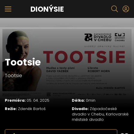
DIONÝSIE
Tootsie
Tootsie
Premiéra:
05. 04. 2025
Délka:
0min
Režie:
Zdeněk Bartoš
Divadlo:
Západočeské
divadlo v Chebu
,
Karlovarské
městské divadlo