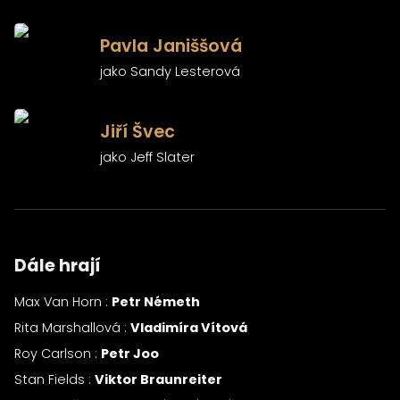
)
Pavla Janiššová
jako Sandy Lesterová
)
Jiří Švec
jako Jeff Slater
Dále hrají
Max Van Horn :
Petr Németh
Rita Marshallová :
Vladimíra Vítová
Roy Carlson :
Petr Joo
Stan Fields :
Viktor Braunreiter