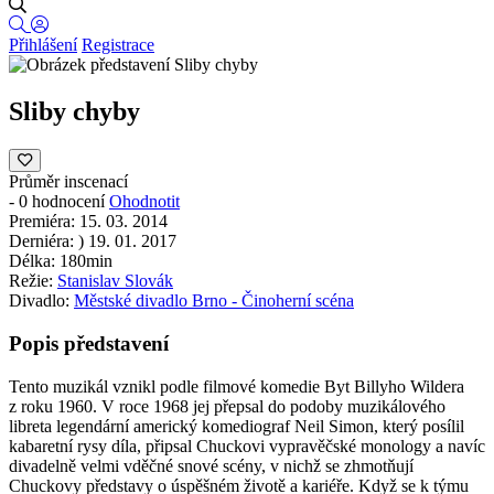
Přihlášení
Registrace
Sliby chyby
Průměr inscenací
-
0 hodnocení
Ohodnotit
Premiéra:
15. 03. 2014
Derniéra:
)
19. 01. 2017
Délka:
180min
Režie:
Stanislav Slovák
Divadlo:
Městské divadlo Brno - Činoherní scéna
Popis představení
Tento muzikál vznikl podle filmové komedie Byt Billyho Wildera
z roku 1960. V roce 1968 jej přepsal do podoby muzikálového
libreta legendární americký komediograf Neil Simon, který posílil
kabaretní rysy díla, připsal Chuckovi vypravěčské monology a navíc
divadelně velmi vděčné snové scény, v nichž se zhmotňují
Chuckovy představy o úspěšném životě a kariéře. Když se k týmu