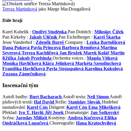
)
Tereza Martinková
jako Marge MacDougallová
Dále hrají
Karel Kubelik :
Ondřej Studénka
Pan Dobitch :
Miloslav Čížek
Pan Kirkeby :
Jakub Uličník
Pan Eichelberger :
Karel Škarka
Jesse Vanderhof :
Zdeněk Bureš
Company :
Lenka Bartolšicová
Dana Puková
Pavla Princová
Barbora Remišová
Martina
Severová
Tereza Kachlířová
Jan Brožek
Marek Kolář
Martin
Křížka
Jakub Przebinda
Orchestra voices :
Magda Vitková
Monika Havlíčková
Klára Jelínková
Markéta Szendiuchová
Františka Havlíčková
Pavla Stojaspalová
Karolína Kukolová
Zuzana Zámečníková
Inscenační tým
Autoři hudby:
Burt Bacharach
Autoři textu:
Neil Simon
Autoři
písňových textů:
Hal David
Režie:
Stanislav Slovák
Hudební
nastudování:
Karel Cón
Dirigent:
Karel Cón
Ema Mikešková
Překlad:
Ivo T. Havlů
Jiří Josek
Dramaturgie:
Jan Šotkovský
Scéna:
Jaroslav Milfajt
Kostýmy:
Andrea Kučerová
Eliška
Ondráčková Lupačová
Choreografie:
Hana Kratochvilová