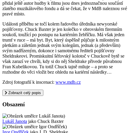
přidal ještě autor hudby k filmu jsou dnes jednoznačnou součástí
zlatého muzikálového fondu a dá se čekat, že v MdB naleznou své
pravé místo.
Události příběhu se točí kolem řadového úředníka newyorské
pojišťovny. Chuck Baxter je jen kolečko v obrovském firemním
soukolí, toužící po postupu na kariérním žebříčku. Má však jeden
trumf v ruce – má byt. Byt, který úspěšně půjčuje k milostným
pletkám a záletům jednak svým kolegům, jednak (a především)
svým nadřízeným, dokonce i samotnému řediteli pojišťovny
Sheldrakeovi. Promiskuitní šéfovský kolotoč v Chuckově bytě se
však zarazí ve chvíli, kdy si do něj Sheldrake přivede půvabnou
Fran Kubelikovou. Tu totiž Chuck tajně miluje – a proto se
rozhodne do věci vložit bez ohledu na kariérní následky…
Zdroj fotografií k inscenaci:
www.mdb.cz
Zobrazit celý popis
Obsazení
)
Lukáš Janota
jako Chuck Baxter
)
Igor Ondříček
jako J. D. Sheldrake