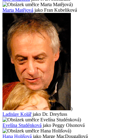
)
Marta Matějová
jako Fran Kubeliková
)
Ladislav Kolář
jako Dr. Dreyfuss
)
Evelína Studénková
jako Peggy Olsonová
)
Hana Holišová
jako Marge MacDougallová