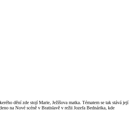
rého dění zde stojí Marie, Ježíšova matka. Tématem se tak stává její
edeno na Nové scéně v Bratislavě v režii Jozefa Bednárika, kde