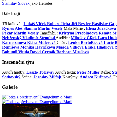
Stanislav Slovák
jako Herodes
Dále hrají
Tři králové :
Lukáš Vlček
Robert Jícha
Jiří Ressler
Rastislav Gaj
Rymeš
Aleš Slanina
Martin Veselý
Malá Marie :
Elena Juráčková
Pekar
Martin Veselý
Tanečníci :
Kristýna Przebindová
Renáta M
Nebřenský
Vladimír Strouhal
Andělé :
Miloslav Čížek
Laco Hude
Karmazínová
Klára Mülerová
Chór :
Lenka Bartolšicová
Lucie 
Remišová
Monika Havlíčková
Magda Vitková
Eliška Hladilová (
Bohumil Vitula
David Černák
Barbora Musilová
Inscenační tým
Autoři hudby:
László Tolcsvay
Autoři textu:
Péter Müller
Režie:
St
Šotkovský
Scéna:
Jaroslav Milfajt
Kostýmy:
Andrea Kučerová
Ch
Galerie