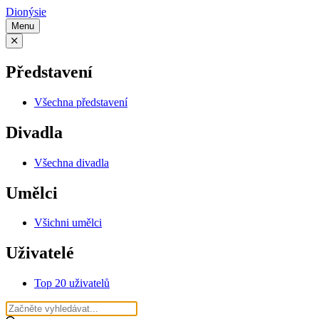
Dionýsie
Menu
Představení
Všechna představení
Divadla
Všechna divadla
Umělci
Všichni umělci
Uživatelé
Top 20 uživatelů