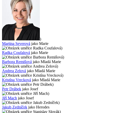
)
Martina Severová
jako Marie
)
Radka Coufalová
jako Marie
)
Barbora Remišová
jako Mladá Marie
)
Andrea Zelová
jako Mladá Marie
)
Kristína Vrecková
jako Mladá Marie
)
Petr Drábek
jako Josef
)
Jiří Mach
jako Josef
)
Jakub Zedníček
jako Herodes
)