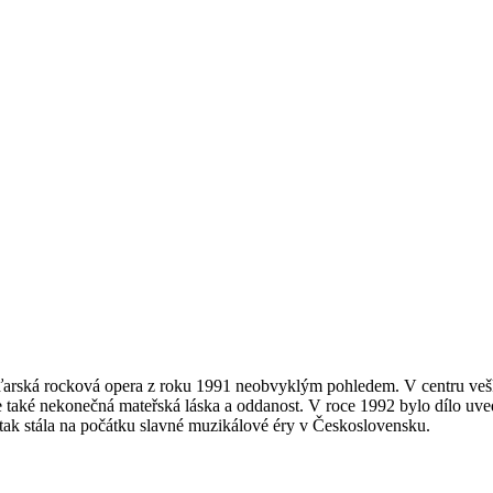
maďarská rocková opera z roku 1991 neobvyklým pohledem. V centru veške
ale také nekonečná mateřská láska a oddanost. V roce 1992 bylo dílo uv
 tak stála na počátku slavné muzikálové éry v Československu.