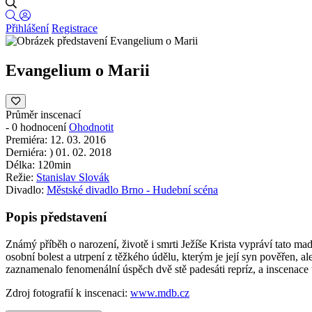
Přihlášení
Registrace
Evangelium o Marii
Průměr inscenací
-
0 hodnocení
Ohodnotit
Premiéra:
12. 03. 2016
Derniéra:
)
01. 02. 2018
Délka:
120min
Režie:
Stanislav Slovák
Divadlo:
Městské divadlo Brno - Hudební scéna
Popis představení
Známý příběh o narození, životě i smrti Ježíše Krista vypráví tato 
osobní bolest a utrpení z těžkého údělu, kterým je její syn pověřen, 
zaznamenalo fenomenální úspěch dvě stě padesáti repríz, a inscenace
Zdroj fotografií k inscenaci:
www.mdb.cz