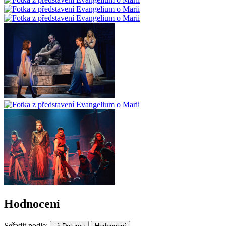
Hodnocení
Seřadit podle: