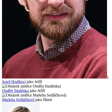
)
Jozef Hruškoci
jako Ježíš
)
Ondřej Studénka
jako Ježíš
)
Markéta Sedláčková
jako Marie