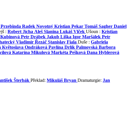
 Przebinda
Radek Novotný
Kristian Pekar
Tomáš Sagher
Daniel
ejš :
Robert Jícha
Aleš Slanina
Lukáš Vlček
Ušoun :
Kristian
 Kubinová
Petr Drábek
Jakub Liška
Igor Maršálek
Petr
hatecký
Vladimír Řezáč
Stanislav Fiala
Duše :
Gabriela
á
Květoslava Ondráková
Pavlína Drlík Palmovská
Barbora
vílová
Katarína Mikulová
Markéta Pešková
Dana Hyblerová
ntišek Šterbák
Překlad:
Mikuláš Bryan
Dramaturgie:
Jan