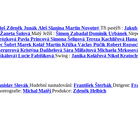
doš
Zdeněk Junák
Aleš Slanina
Martin Novotný
Tři pastýři :
Jakub
Žaneta Šulová
Malý Ježíš :
Šimon Zabadal
Dominik Urbánek
Slep
rózková
Pavla Princová
Simona Šeligová
Tereza Kachlířová
Hana
c Šubrt
Marek Kolář
Martin Křížka
Václav Púčik
Robert Rozsoc
Bergerová
Kristýna Daňhelová
Sára Milfajtová
Michaela Mrkosov
Skálová)
Lucie Fabišíková
Swing :
Janika Kolářová
Nikol Kratoch
anislav Slovák
Hudební nastudování:
František Šterbák
Dirigent:
Fra
oreografie:
Michal Matěj
Produkce:
Zdeněk Helbich