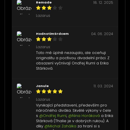
Remade
18. 12. 2025
Lazarus
HodnotimSrdcem
04. 06. 2024
Lazarus
Toto mě úplně nezaujalo, ale oceňuji
originalitu a poctivou divadelní práci. Z
obsazení vyčnívají Ondřej Ruml a Erika
Stárková.
Janule
11. 03. 2024
Lazarus
Vynikající představení, především pro
náročného diváka. Skvělé výkony v čele
s
@Ondřej Ruml
,
@Nina Horáková
a Erika
Stárková (Thalie je v dobrých rukou). A
díky
@Michal Zahálka
za hraní si s