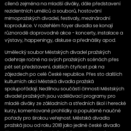
cílená zejména na mladší diváky, dále představení
rezidentních umělců a souborů, hostování
mimopražských divadel, festivaly, mezinárodní
koprodukce. V rozlehlém foyer divadla se konají
různorodé doprovodné akce - koncerty, instalace a
výstavy, happeningy, diskuse a přednášky apod.
Umělecký soubor Městských divadel pražských
odehraje ročně na svých pražských scénách přes
pět set představení, dalších čtyřicet pak na
zájezdech po celé České republice. Přes sto dalších
kulturních akcí Městská divadla pražská
spolupořádají. Nedílnou součástí činnosti Městských
divadel pražských jsou vzdělávací programy pro
mladé diváky ze základních a středních škol i herecké
kurzy, komentované prohlídky a populárně naučné
pořady pro širokou veřejnost. Městská divadla
pražská jsou od roku 2018 jako jediné české divadlo