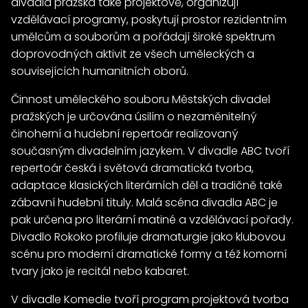
divadla pražská také projektově, organizují
vzdělávací programy, poskytují prostor rezidentním
umělcům a souborům a pořádají široké spektrum
doprovodných aktivit ze všech uměleckých a
souvisejících humanitních oborů.
Činnost uměleckého souboru Městských divadel
pražských je určována úsilím o nezaměnitelný
činoherní a hudební repertoár realizovaný
současným divadelním jazykem. V divadle ABC tvoří
repertoár česká i světová dramatická tvorba,
adaptace klasických literárních děl a tradičně také
zábavní hudební tituly. Malá scéna divadla ABC je
pak určena pro literární matiné a vzdělávací pořady.
Divadlo Rokoko profiluje dramaturgie jako klubovou
scénu pro moderní dramatické formy a též komorní
tvary jako je recitál nebo kabaret.
V divadle Komedie tvoří program projektová tvorba