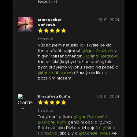
textem :-)
Martasek.M
21. 01. 2024
Vaňková
Lazarus
Vůbec jsem netušila jak skvěle se dá
tento příběh pojmout.
@Igor Orozovič
v
hlavní roli fenomenální,
@Nina Horáková
fantastická(kdybych už neseděla, tak
bych si z jejího výkonu sedla na prdel) a
@Lenka Libjaková
úžasný andílek s
božským hlasem.
Krysařova Kudla
03. 01. 2024
Lazarus
Tady není o čem.
@Igor Orozovič
i
@Ondřej Ruml
geniální oba a @Erika
Stárková jako Dívka odzbrojující.
@Nina
Horáková
jako Elly a
@Michael Vykus
ve