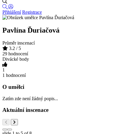
Přihlášení
Registrace
Pavlína Ďuriačová
Průměr inscenací
3.2
/ 5
29 hodnocení
Divácké body
1
1 hodnocení
O umělci
Zatím zde není žádný popis...
Aktuální inscenace
slide
1 to 5
of 8