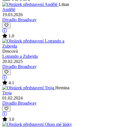
Lilian
Andělé
19.03.2026
Divadlo Broadway
1.0
Drncová
Lotrando a Zubejda
20.02.2025
Divadlo Broadway
4.1
Hemina
Troja
01.02.2024
Divadlo Broadway
3.0