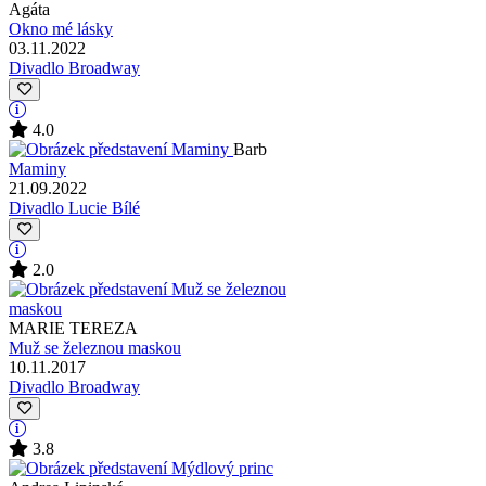
Agáta
Okno mé lásky
03.11.2022
Divadlo Broadway
4.0
Barb
Maminy
21.09.2022
Divadlo Lucie Bílé
2.0
MARIE TEREZA
Muž se železnou maskou
10.11.2017
Divadlo Broadway
3.8