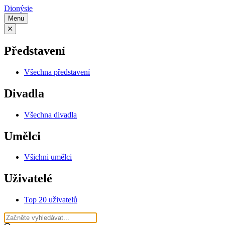
Dionýsie
Menu
Představení
Všechna představení
Divadla
Všechna divadla
Umělci
Všichni umělci
Uživatelé
Top 20 uživatelů