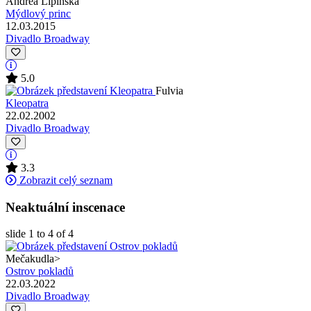
Andrea Lipinská
Mýdlový princ
12.03.2015
Divadlo Broadway
5.0
Fulvia
Kleopatra
22.02.2002
Divadlo Broadway
3.3
Zobrazit celý seznam
Neaktuální inscenace
slide
1 to 4
of 4
Mečakudla
>
Ostrov pokladů
22.03.2022
Divadlo Broadway