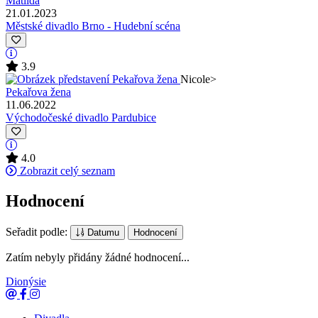
Matilda
21.01.2023
Městské divadlo Brno - Hudební scéna
3.9
Nicole
>
Pekařova žena
11.06.2022
Východočeské divadlo Pardubice
4.0
Zobrazit celý seznam
Hodnocení
Seřadit podle:
Datumu
Hodnocení
Zatím nebyly přidány žádné hodnocení...
Dionýsie