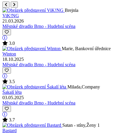
Brejnla
ViK!NG
21.03.2026
Městské divadlo Brno - Hudební scéna
3.0
Marie, Bankovní úřednice
Winton
18.10.2025
Městské divadlo Brno - Hudební scéna
3.5
Milada,Company
Šakalí léta
03.05.2025
Městské divadlo Brno - Hudební scéna
3.7
Satan - stíny,Ženy 1
Bastard