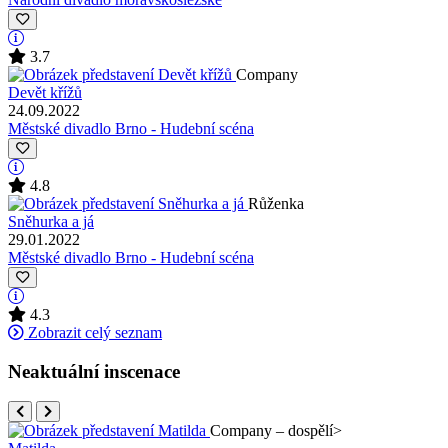
3.7
Company
Devět křížů
24.09.2022
Městské divadlo Brno - Hudební scéna
4.8
Růženka
Sněhurka a já
29.01.2022
Městské divadlo Brno - Hudební scéna
4.3
Zobrazit celý seznam
Neaktuální inscenace
Company – dospělí
>