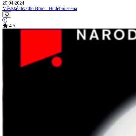
20.04.2024
Městské divadlo Brno - Hudební scéna
4.5