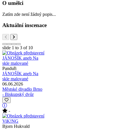
O umělci
Zatím zde není žádný popis...
Aktuální inscenace
slide
1 to 3
of 10
Panduři
JÁNOŠÍK aneb Na
skle malované
06.06.2026
Městské divadlo Brno
- Biskupský dvůr
-
Bjorn Hukvald