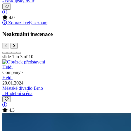
- Biskupský dvůr
4.0
Zobrazit celý seznam
Neaktuální inscenace
slide
1 to 3
of 10
Company
>
Heidi
20.01.2024
Městské divadlo Brno
- Hudební scéna
4.3