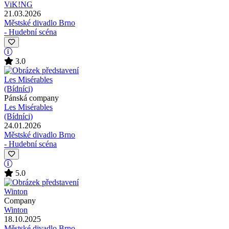
ViK!NG
21.03.2026
Městské divadlo Brno
- Hudební scéna
3.0
Pánská company
Les Misérables
(Bídníci)
24.01.2026
Městské divadlo Brno
- Hudební scéna
5.0
Company
Winton
18.10.2025
Městské divadlo Brno