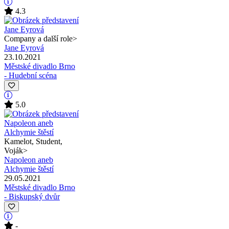
4.3
Company a další role
>
Jane Eyrová
23.10.2021
Městské divadlo Brno
- Hudební scéna
5.0
Kamelot, Student,
Voják
>
Napoleon aneb
Alchymie štěstí
29.05.2021
Městské divadlo Brno
- Biskupský dvůr
-