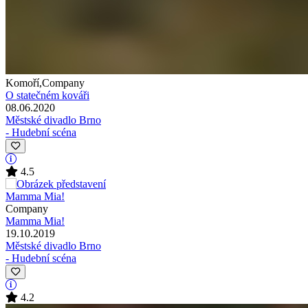
Komoří,Company
O statečném kováři
08.06.2020
Městské divadlo Brno
- Hudební scéna
4.5
Company
Mamma Mia!
19.10.2019
Městské divadlo Brno
- Hudební scéna
4.2