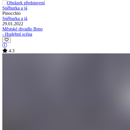
Pinocchio
Sněhurka a já
29.01.2022
Městské divadlo Brno
- Hudební scéna
4.3