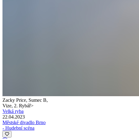
Zacky Price, Sumec B,
Vize, 2. Rybář
>
Velká ryba
22.04.2023
Městské divadlo Brno
- Hudební scéna