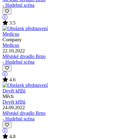
- Hudební scéna
3.5
Company
Medicus
22.10.2022
Městské divadlo Brno
- Hudební scéna
4.6
Měch
Devět křížů
24.09.2022
Městské divadlo Brno
- Hudební scéna
4.8