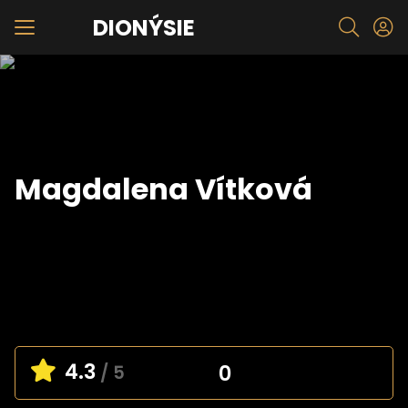
DIONÝSIE
Magdalena Vítková
4.3
0
/ 5