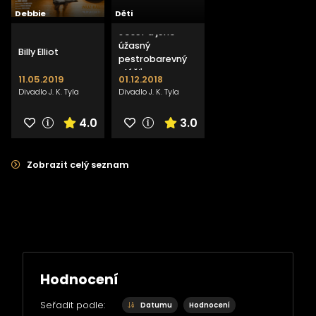
Debbie
Děti
Josef a jeho
úžasný
Billy Elliot
pestrobarevný
plášť
11.05.2019
01.12.2018
Divadlo J. K. Tyla
Divadlo J. K. Tyla
4.0
3.0
Zobrazit celý seznam
Hodnocení
Seřadit podle:
Datumu
Hodnocení