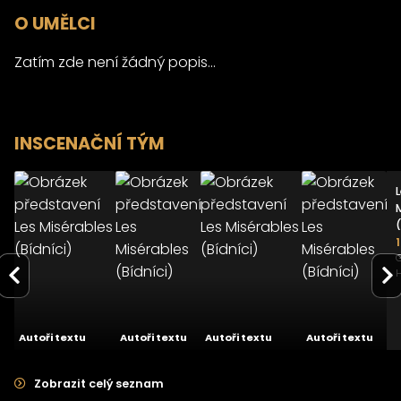
O UMĚLCI
Zatím zde není žádný popis...
INSCENAČNÍ TÝM
Les
Les
Les
Misérables
Misérables
Misérables
(Bídníci)
(Bídníci)
(Bídníci)
(
24.01.2026
16.02.2024
13.02.2009
Městské
GoJa Music
Městské
G
divadlo Brno -
Hall
divadlo Brno
H
Hudební
- Hudební
scéna
scéna
5.0
2.0
-
Autoři textu
Autoři textu
Autoři textu
Autoři textu
Zobrazit celý seznam