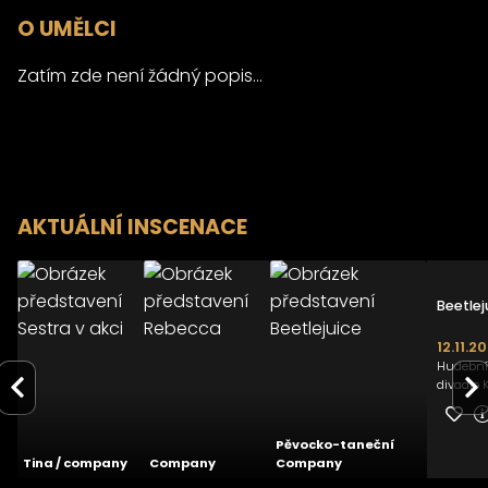
O UMĚLCI
Zatím zde není žádný popis...
AKTUÁLNÍ INSCENACE
Sestra v
Rebecca
Beetlej
akci
28.02.2026
10.05.2025
12.11.2
Divadlo J. K.
Divadlo J. K.
Hudebn
Tyla
Tyla
divadlo 
4.5
4.6
Pěvocko-taneční
Tina / company
Company
Company