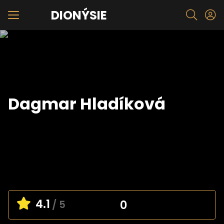
DIONÝSIE
Dagmar Hladíková
4.1
0
/ 5