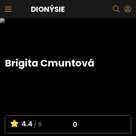
DIONÝSIE
Brigita Cmuntová
4.4
0
/ 5