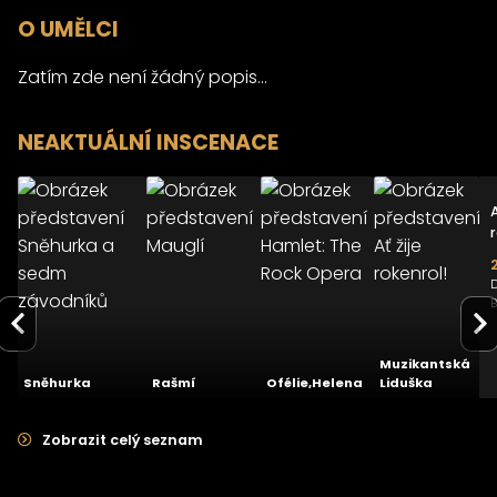
O UMĚLCI
Zatím zde není žádný popis...
NEAKTUÁLNÍ INSCENACE
>
>
>
>
Sněhurka a
Hamlet:
A
sedm
Mauglí
The Rock
závodníků
Opera
07.12.2013
12.09.2013
22.03.2012
Divadlo
Divadlo
Divadlo
D
Hybernia
Kalich
Broadway
5.0
4.3
-
Muzikantská
Sněhurka
Rašmí
Ofélie,Helena
Liduška
Zobrazit celý seznam