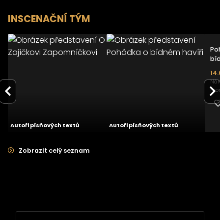
INSCENAČNÍ TÝM
O Zajíčkovi
Po
Zapomníčkovi
bí
27.05.2023
14
Národní divadlo
Nár
moravskoslezské
mor
-
Autoři písňových textů
Autoři písňových textů
Zobrazit celý seznam