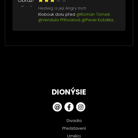
Hedwig a její Angry Inch
Klobouk dolu před
@Roman Tomeš
@Vendula Příhodová
@Pavel Košatka
.
DIONÝSIE
Divadla
Představení
Umělci