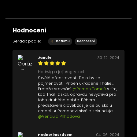
Hodnocení
Seřadit podle:
Datumu
Hodnocení
Janule
30. 12. 2024
Hedwig a její Angry Inch
Skvělé představení... Dalo by se
pojmenovat i Příběh ukradené Thalie...
Protože srovnání
@Roman Tomeš
s tím,
kdo Thalii získal, opravdu nevyznívá pro
toho druhého dobře. Během
představení člověk zažije celou škálu
emocí... A Romanovi skvěle sekunduje
@Vendula Příhodová
HodnotimSrdcem
04. 06. 2024