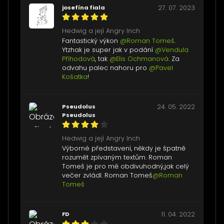
josefína fiala
27. 07. 2023
Hedwig a její Angry Inch
Fantastický výkon
@Roman Tomeš
.
Ytzhak je super jak v podání
@Vendula
Příhodová
, tak
@Elis Ochmanová
. Za
odvahu palec nahoru pro
@Pavel
Košatka
!
Pseudolus
24. 05. 2022
Pseudolus
Hedwig a její Angry Inch
Výborné představení, někdy je špatně
rozumět zpívaným textům. Roman
Tomeš je pro mě obdivuhodný,jak celý
večer zvládl. Roman Tomeš
@Roman
Tomeš
FD
11. 04. 2022