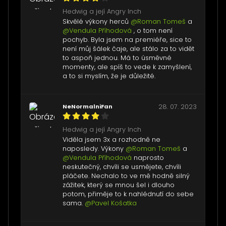
Hedwig a její Angry Inch
Skvělé výkony herců
@Roman Tomeš
a
@Vendula Příhodová
, o tom není
pochyb. Byla jsem na premiéře, sice to
není můj šálek čaje, ale stálo za to vidět
to aspoň jednou. Má to úsměvné
momenty, ale spíš to vede k zamyšlení,
a to si myslím, že je důležité.
NeNormalniFan
28. 07. 2023
Hedwig a její Angry Inch
Viděla jsem 3x a rozhodně ne
naposledy. Výkony
@Roman Tomeš
a
@Vendula Příhodová
naprosto
neskutečný, chvíli se usmějete, chvíli
pláčete. Nechalo to ve mě hodně silný
zážitek, který se mnou šel i dlouho
potom, přiměje to k nahlédnutí do sebe
sama.
@Pavel Košatka