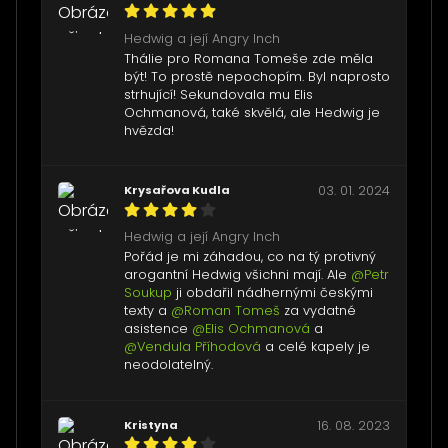
Hedwig a její Angry Inch
Thálie pro Romana Tomeše zde měla
být! To prostě nepochopím. Byl naprosto
strhující! Sekundovala mu Elis
Ochmanová, také skvělá, ale Hedwig je
hvězda!
Krysařova Kudla
03. 01. 2024
Hedwig a její Angry Inch
Pořád je mi záhadou, co na tý protivný
arogantní Hedwig všichni mají. Ale
@Petr
Soukup
ji obdařil nádhernými českými
texty a
@Roman Tomeš
za vydatné
asistence
@Elis Ochmanová
a
@Vendula Příhodová
a celé kapely je
neodolatelný.
Kristyna
16. 08. 2023