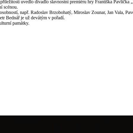
o příležitosti uvedlo divadlo slavnostní premiéru hry Františka Pavlíčk
ní scénou.
da osobností, např. Radoslav Brzobohatý, Miroslav Zounar, Jan Vala, 
etr Bednář je už devátým v pořadí.
ulturní památky.