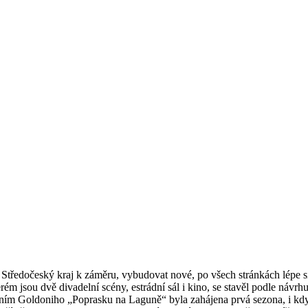
Středočeský kraj k záměru, vybudovat nové, po všech stránkách lépe s
m jsou dvě divadelní scény, estrádní sál i kino, se stavěl podle návrh
ením Goldoniho „Poprasku na Laguně“ byla zahájena prvá sezona, i kdy