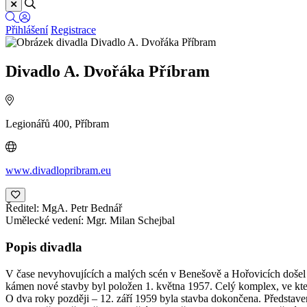
Přihlášení
Registrace
Divadlo A. Dvořáka Příbram
Legionářů 400, Příbram
www.divadlopribram.eu
Ředitel:
MgA. Petr Bednář
Umělecké vedení:
Mgr. Milan Schejbal
Popis divadla
V čase nevyhovujících a malých scén v Benešově a Hořovicích došel 
kámen nové stavby byl položen 1. května 1957. Celý komplex, ve které
O dva roky později – 12. září 1959 byla stavba dokončena. Představ