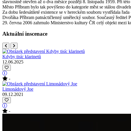
slavnostně otevřen až o dva měsíce později 8. listopadu 1959. Při tét
Město Příbram bylo tak povýšeno do kategorie měst se stálou divadel
Za dobu šedesátileté existence se v hereckém souboru vystřídala řa
Dvořáka Příbram patnáctičlenný umělecký soubor. Současný ředitel P
29. června 2006 zahrnulo Ministerstvo kultury ČR celý objekt mezi k
Aktuální inscenace
Kdyby tisíc klarinetů
12.06.2025
-
Limonádový Joe
09.12.2021
-