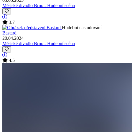
03.05.2025
Městské divadlo Brno - Hudební scéna
3.7
Hudební nastudování
Bastard
20.04.2024
Městské divadlo Brno - Hudební scéna
4.5