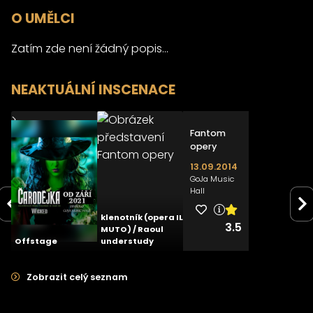
O UMĚLCI
Zatím zde není žádný popis...
NEAKTUÁLNÍ INSCENACE
>
>
Fantom
Čarodějka
opery
14.09.2019
13.09.2014
GoJa Music
GoJa Music
Hall
Hall
klenotník (opera IL
2.9
3.5
MUTO) / Raoul
Offstage
understudy
Zobrazit celý seznam