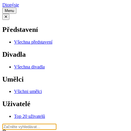
Dionýsie
Menu
Představení
Všechna představení
Divadla
Všechna divadla
Umělci
Všichni umělci
Uživatelé
Top 20 uživatelů