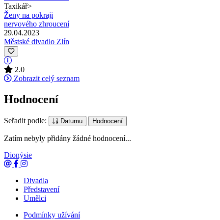
Taxikář
>
Ženy na pokraji
nervového zhroucení
29.04.2023
Městské divadlo Zlín
2.0
Zobrazit celý seznam
Hodnocení
Seřadit podle:
Datumu
Hodnocení
Zatím nebyly přidány žádné hodnocení...
Dionýsie
Divadla
Představení
Umělci
Podmínky užívání