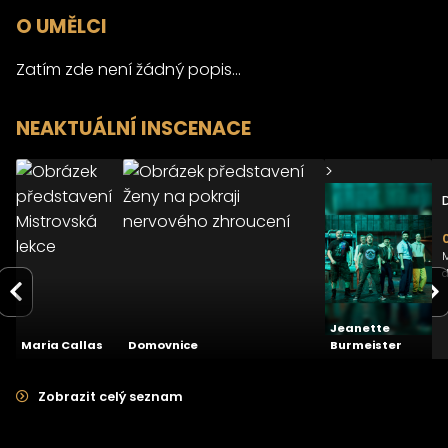
O UMĚLCI
Zatím zde není žádný popis...
NEAKTUÁLNÍ INSCENACE
>
>
>
Ženy na
Mistrovská
pokraji
lekce
nervového
zhroucení
27.01.2024
29.04.2023
Městské
Městské
divadlo Zlín
divadlo Zlín
d
-
2.0
Jeanette
Maria Callas
Domovnice
Burmeister
Zobrazit celý seznam