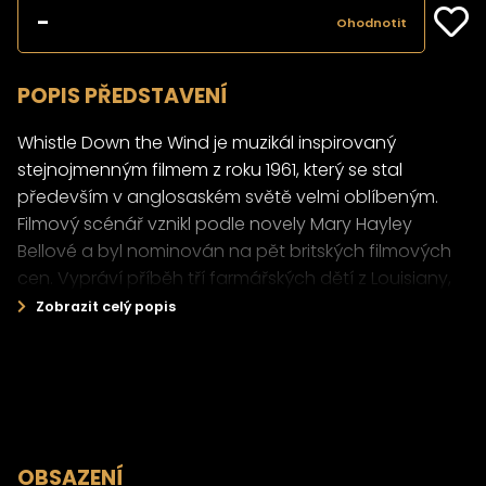
-
Ohodnotit
POPIS PŘEDSTAVENÍ
Whistle Down the Wind je muzikál inspirovaný
stejnojmenným filmem z roku 1961, který se stal
především v anglosaském světě velmi oblíbeným.
Filmový scénář vznikl podle novely Mary Hayley
Bellové a byl nominován na pět britských filmových
cen. Vypráví příběh tří farmářských dětí z Louisiany,
které ve stodole náhodou narazí na záhadného
Zobrazit celý popis
muže, a ovlivněny příběhy, které poslouchají
v nedělní škole, ho začnou považovat za Ježíše
Krista. Ve skutečnosti ovšem muže hledá policie, ale
děti se všemožně snaží mu pomoci a dále ho
ukrývají. Děj je splétán nevinným světem dětí
s cynickým světem dospělých a je emotivním
OBSAZENÍ