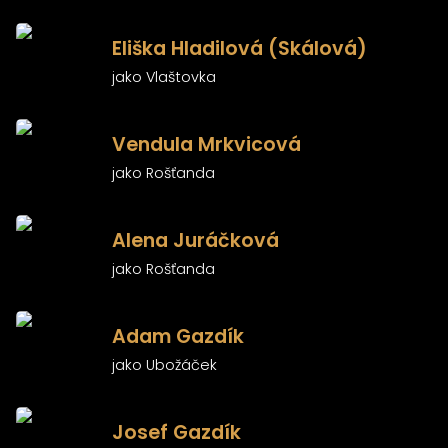
příběhem, v němž se představivost střetává
s realitou.
)
Eliška Hladilová (Skálová)
Zdroj fotografií k inscenaci:
www.mdb.cz
jako Vlaštovka
)
Vendula Mrkvicová
jako Rošťanda
)
Alena Juráčková
jako Rošťanda
)
Adam Gazdík
jako Ubožáček
)
Josef Gazdík