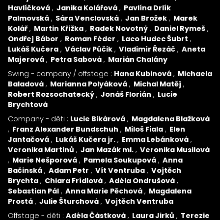
Havlíčková
Janika Kolářová
Pavlína Drlík
Palmovská
Sára Venclovská
Jan Brožek
Marek
Kolář
Martin Křížka
Radek Novotný
Daniel Rymeš
Ondřej Bábor
Roman Féder
Laco Hudec Šubrt
Lukáš Kučera
Václav Púčik
Vladimír Řezáč
Aneta
Majerová
Petra Sabová
Marián Chalány
Swing - company / offstage :
Hana Kubinová
Michaela
Baladová
Marianna Polyáková
Michal Matěj
Robert Rozsochatecký
Jonáš Florián
Lucie
Brychtová
Company - děti :
Lucie Bikárová
Magdalena Blažková
Franz Alexander Bundschuh
Miloš Fiala
Elen
Jantačová
Lukáš Kučera jr.
Emma Lebánková
Veronika Martinů
Jan Mazák ml.
Veronika Musilová
Marie Nešporová
Pamela Soukupová
Anna
Bačinská
Adam Petr
Vít Ventruba
Vojtěch
Brychta
Chiara Frídlová
Adéla Ondrušová
Sebastian Pál
Anna Marie Pěchová
Magdalena
Prostá
Julie Šturchová
Vojtěch Ventruba
Offstage - děti :
Adéla Částková
Laura Jirků
Terezie