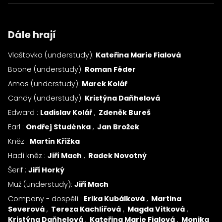
Dále hrají
Vlaštovka (understudy):
Kateřina Marie Fialová
Boone (understudy):
Roman Féder
Amos (understudy):
Marek Kolář
Candy (understudy):
Kristýna Daňhelová
Edward :
Ladislav Kolář
Zdeněk Bureš
Earl :
Ondřej Studénka
Jan Brožek
Kněz :
Martin Křížka
Hadí kněz :
Jiří Mach
Radek Novotný
Šerif :
Jiří Horký
Muž (understudy):
Jiří Mach
Company - dospělí :
Erika Kubálková
Martina
Severová
Tereza Kachlířová
Magda Vitková
Kristýna Daňhelová
Kateřina Marie Fialová
Monika