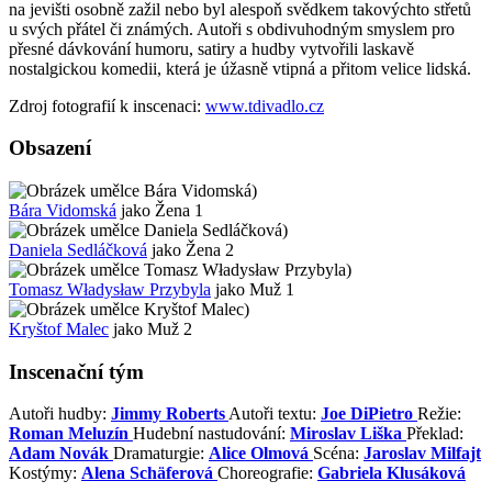
na jevišti osobně zažil nebo byl alespoň svědkem takovýchto střetů
u svých přátel či známých. Autoři s obdivuhodným smyslem pro
přesné dávkování humoru, satiry a hudby vytvořili laskavě
nostalgickou komedii, která je úžasně vtipná a přitom velice lidská.
Zdroj fotografií k inscenaci:
www.tdivadlo.cz
Obsazení
)
Bára Vidomská
jako Žena 1
)
Daniela Sedláčková
jako Žena 2
)
Tomasz Władysław Przybyla
jako Muž 1
)
Kryštof Malec
jako Muž 2
Inscenační tým
Autoři hudby:
Jimmy Roberts
Autoři textu:
Joe DiPietro
Režie:
Roman Meluzín
Hudební nastudování:
Miroslav Liška
Překlad:
Adam Novák
Dramaturgie:
Alice Olmová
Scéna:
Jaroslav Milfajt
Kostýmy:
Alena Schäferová
Choreografie:
Gabriela Klusáková