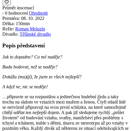
Průměr inscenací
-
0 hodnocení
Ohodnotit
Premiéra:
08. 10. 2022
Délka:
150min
Režie:
Roman Meluzín
Divadlo:
Těšínské divadlo
Popis představení
Jak to dopadne? Co mé naděje?
Budu bodovat, než se naděje?
Dokážu (mu)(jí), že jsem ze všech nejlepší?
A když ne, nic se neděje!
…připravte se na rozpustilou a jedinečnou hudební jízdu a taky
trochu na slalom ve vztazích mezi mužem a ženou. Čtyři mladí lidé
se nervózně připravují na svou první schůzku, na které samozřejmě
chtějí udělat ten nejlepší dojem. A pak již sledujeme rychlý „průlet
životem“ od budování vztahu, svatby, manželství přes problémy s
tchyní a tchánem, trable s dětmi, únavu ze stereotypu až po vztahy v
pozdním věku. Každý divák už některou ze situací odehrávajících se